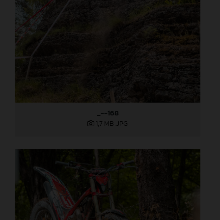
_--168
1,7 MB
.JPG