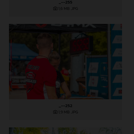
_--255
1,6 MB
.JPG
_--252
1,9 MB
.JPG