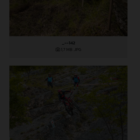
_--142
1,7 MB
.JPG