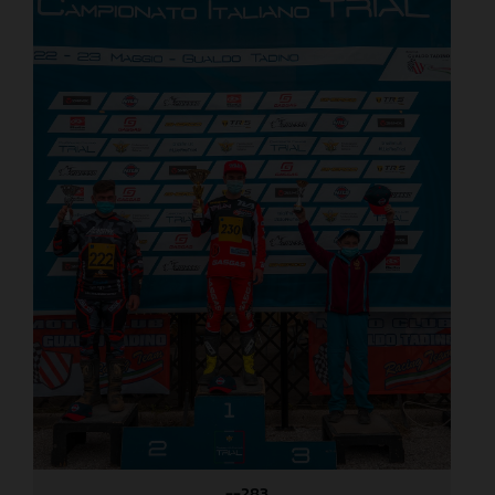
_--283