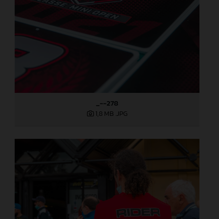
_--278
1,8 MB
.JPG