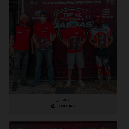
_--287
1,7 MB
.JPG