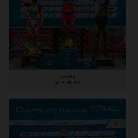
_--292
1,6 MB
.JPG