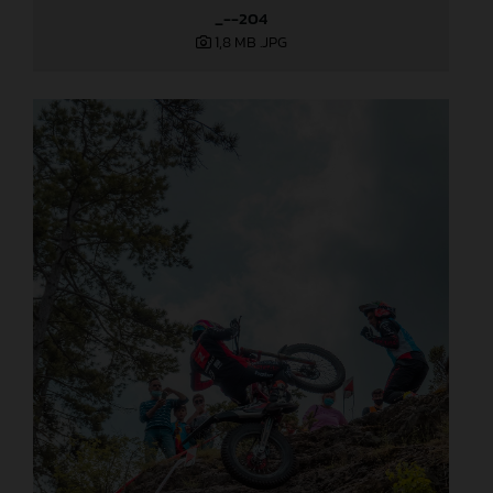
_--204
1,8 MB
.JPG