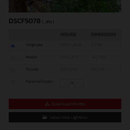
DSCF5078
(. JPG )
MISURE
DIMENSIONI
Originale
4992 x 2808
8,7 MB
Medio
1200 x 675
362,7 KB
Piccolo
600 x 338
129,7 KB
Personalizzato
x
Download diretto
Salva nella Lightbox