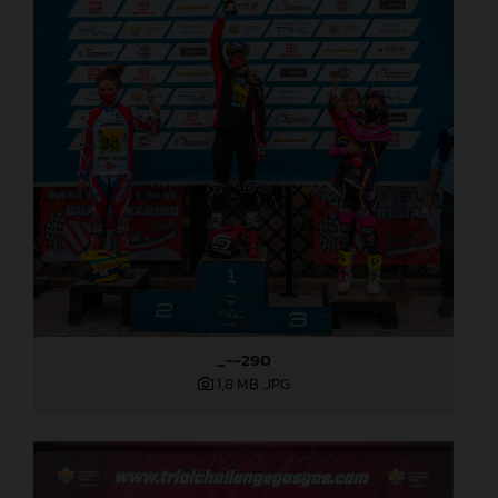
_--290
1,8 MB
.JPG