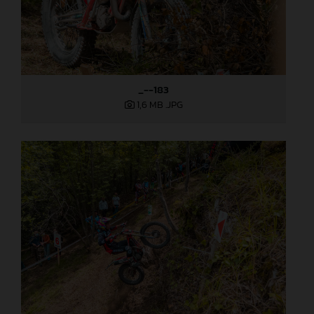
_--183
1,6 MB
.JPG