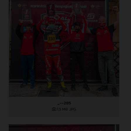
_--285
1,5 MB
.JPG