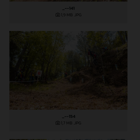
_--141
1,9 MB
.JPG
_--154
1,7 MB
.JPG