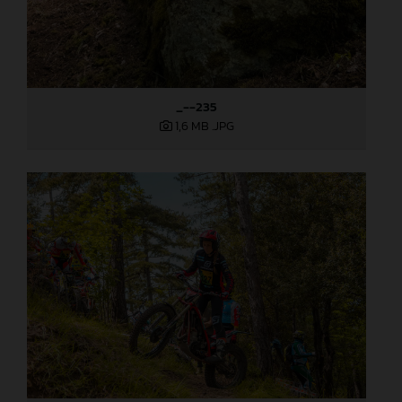
_--235
1,6 MB
.JPG