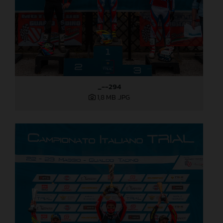
_--294
1,8 MB
.JPG