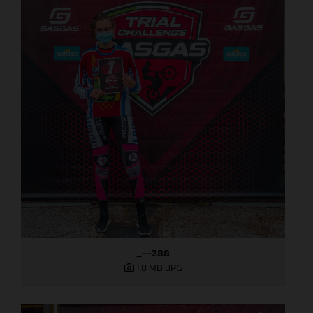
_--288
1,8 MB
.JPG