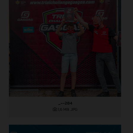
_--284
1,6 MB
.JPG