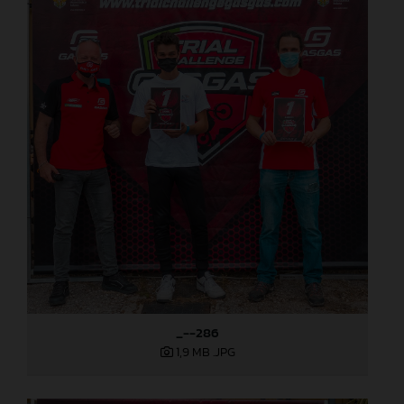
_--286
1,9 MB
.JPG