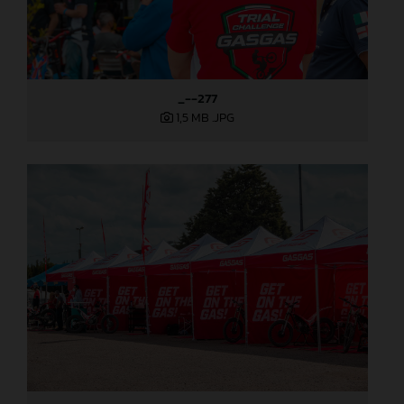
_--277
1,5 MB
.JPG