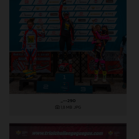
_--290
1,8 MB
.JPG