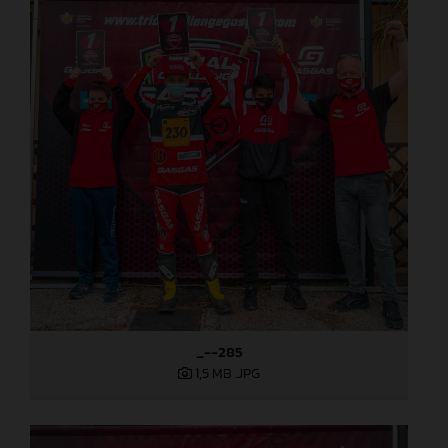
_--285
1,5 MB
.JPG