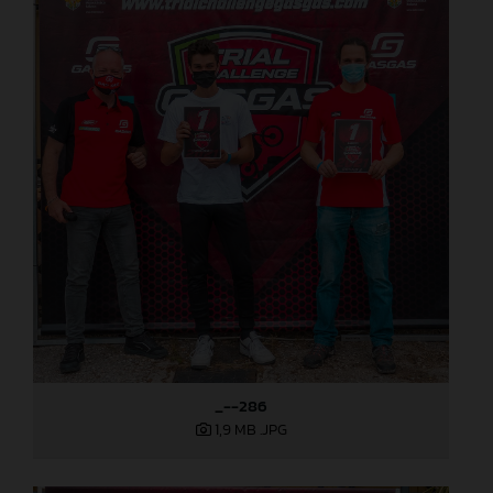
_--286
1,9 MB
.JPG