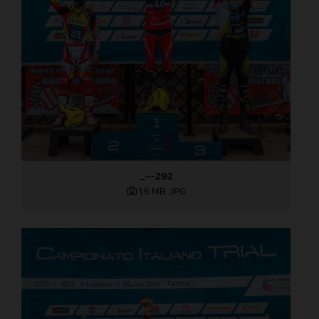
_--292
1,6 MB
.JPG