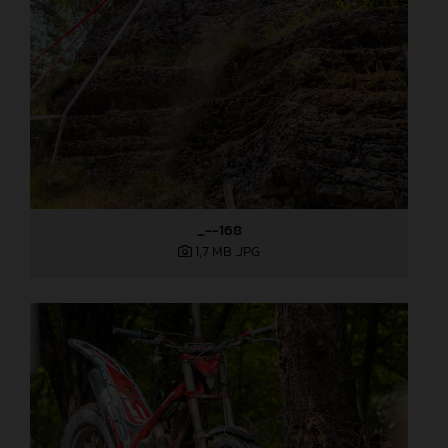
_--168
1,7 MB
.JPG