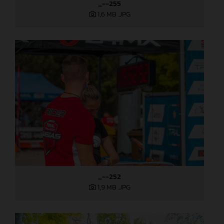
_--255
1,6 MB
.JPG
_--252
1,9 MB
.JPG