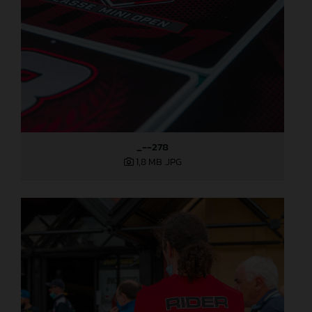
_--278
1,8 MB
.JPG