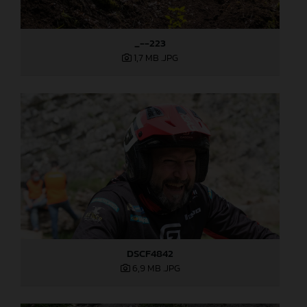
_--223
1,7 MB
.JPG
DSCF4842
6,9 MB
.JPG