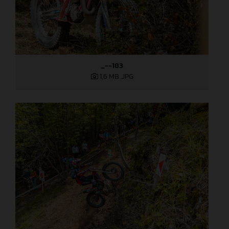
_--183
1,6 MB
.JPG