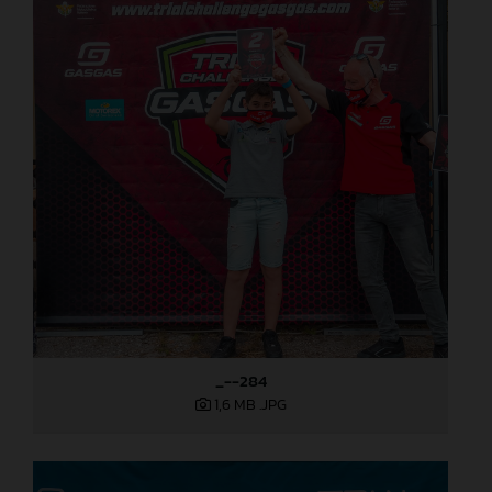
_--284
1,6 MB
.JPG