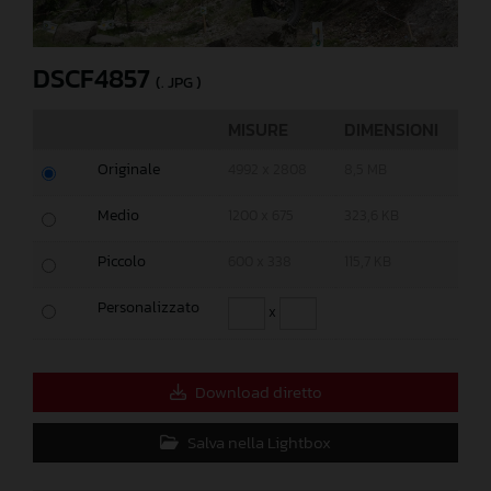
DSCF4857
(. JPG )
MISURE
DIMENSIONI
Originale
4992 x 2808
8,5 MB
Medio
1200 x 675
323,6 KB
Piccolo
600 x 338
115,7 KB
Personalizzato
x
Download diretto
Salva nella Lightbox