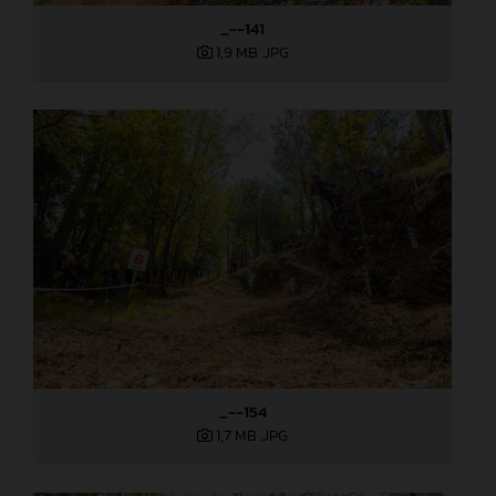
_--141
1,9 MB
.JPG
_--154
1,7 MB
.JPG