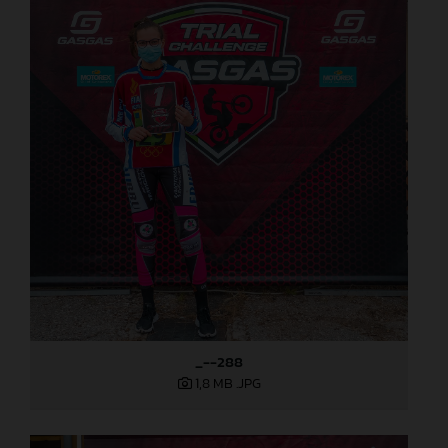
_--288
1,8 MB
.JPG