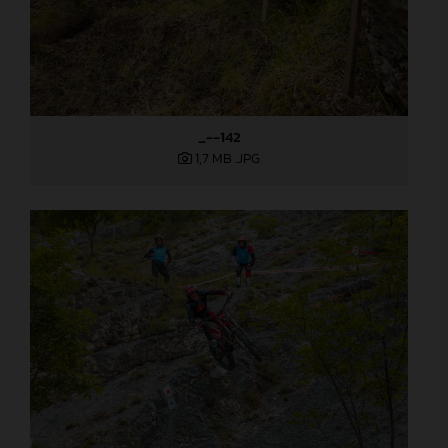
_--142
1,7 MB
.JPG