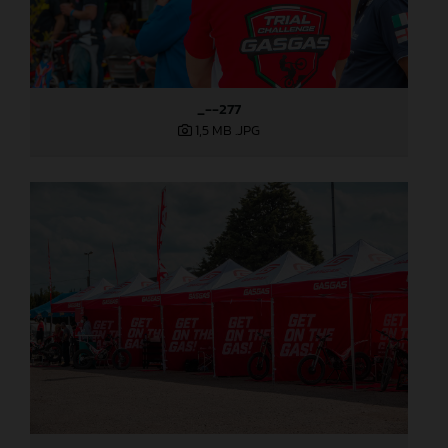
_--277
1,5 MB
.JPG