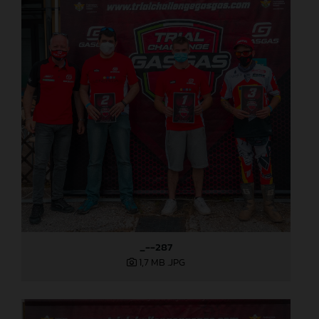
_--287
1,7 MB
.JPG