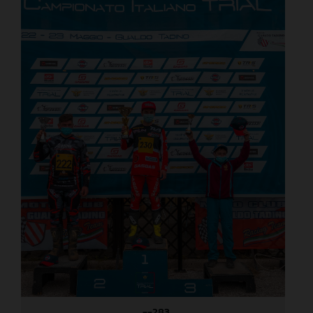
_--283