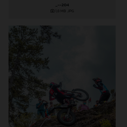
_--204
1,8 MB
.JPG