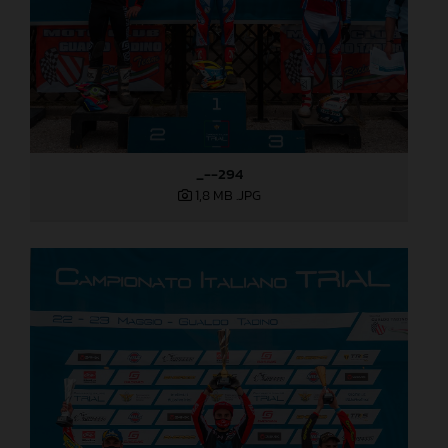
_--294
1,8 MB
.JPG