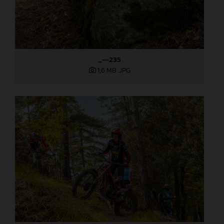
_--235
1,6 MB
.JPG