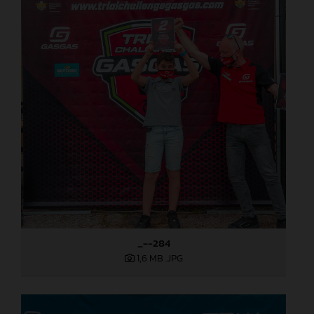
_--284
1,6 MB
.JPG