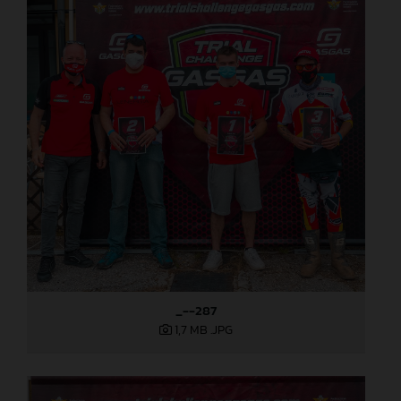
_--287
1,7 MB
.JPG