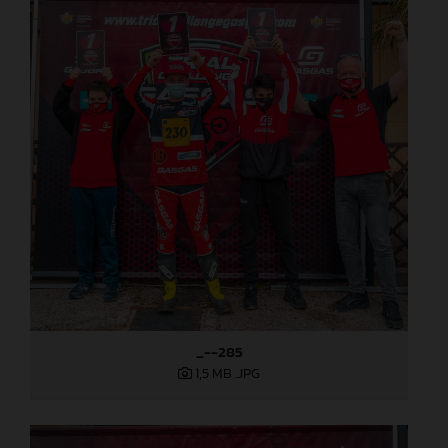
_--285
1,5 MB
.JPG