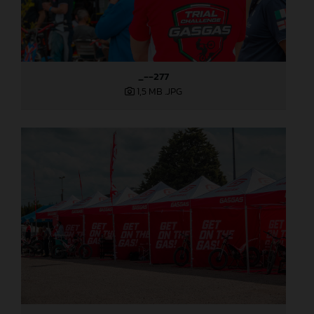
_--277
1,5 MB
.JPG