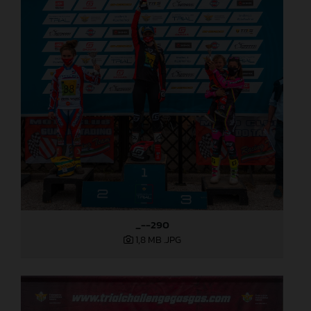
_--290
1,8 MB
.JPG