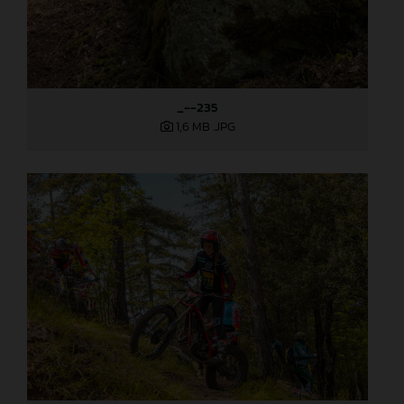
_--235
1,6 MB
.JPG