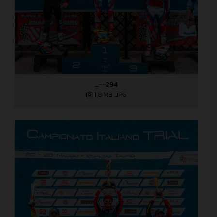
_--294
1,8 MB
.JPG