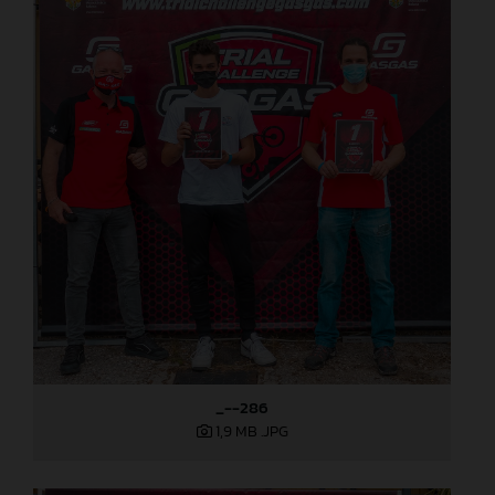
_--286
1,9 MB
.JPG