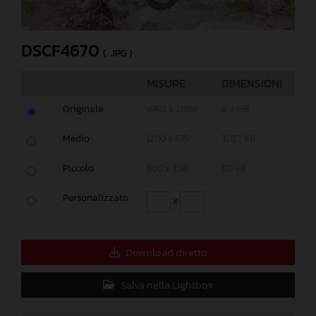
DSCF4670
(. JPG )
MISURE
DIMENSIONI
Originale
4992 x 2808
8,4 MB
Medio
1200 x 675
307,7 KB
Piccolo
600 x 338
110 KB
Personalizzato
x
Download diretto
Salva nella Lightbox