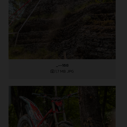
_--168
1,7 MB
.JPG