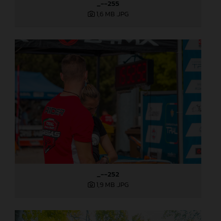
_--255
1,6 MB
.JPG
_--252
1,9 MB
.JPG