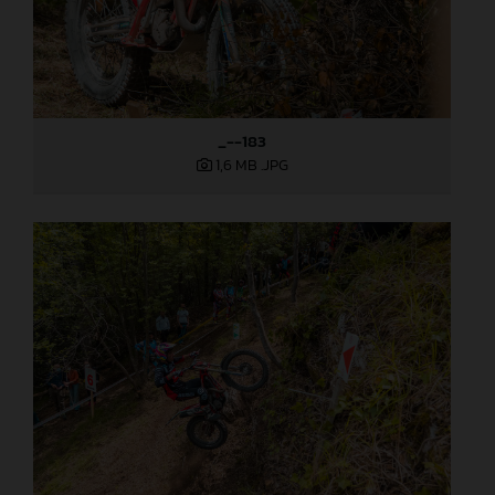
_--183
1,6 MB
.JPG