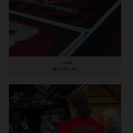
_--278
1,8 MB
.JPG