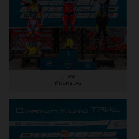
_--292
1,6 MB
.JPG