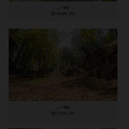
_--141
1,9 MB
.JPG
_--154
1,7 MB
.JPG