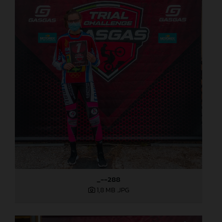
_--288
1,8 MB
.JPG