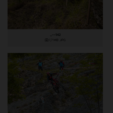
_--142
1,7 MB
.JPG