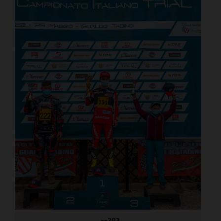
_--283