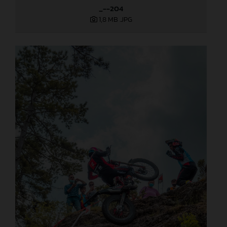
_--204
1,8 MB
.JPG