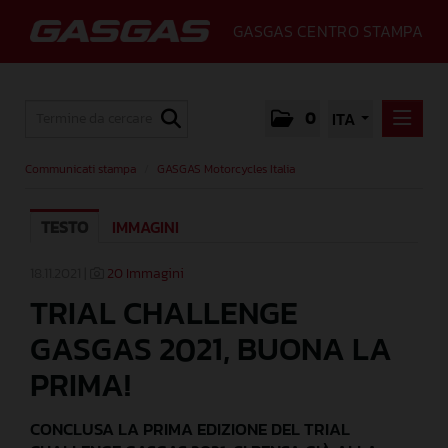
GASGAS CENTRO STAMPA
0
ITA
COMMUNICATI STAMPA
Communicati stampa
/
GASGAS Motorcycles Italia
GASGAS MOTORCYCLES ITALIA
TESTO
IMMAGINI
MEDIA
GALLERY
18.11.2021 |
20 Immagini
TRIAL CHALLENGE
GASGAS
GASGAS 2021, BUONA LA
CONTATTI
PRIMA!
CONCLUSA LA PRIMA EDIZIONE DEL TRIAL