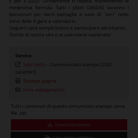
E per il 2022? Ovviamente si replica, mantenendo la
medesima formula. Tutti i piloti GASGAS saranno i
benvenuti per darsi battaglia a suon di “zeri” nelle
zone delle 6 gare a calendario.
Seguirci sarà semplicissimo e partecipare altrettanto.
Occhio al nostro sito e al calendario nazionale!
Service
Solo testo
-
Communicato stampa (2532
caratteri)
Stampa pagina
Invia collegamento
Tutti i contenuti di questo comunicato stampa come
file .zip:
Download diretto
Salva nella Lightbox