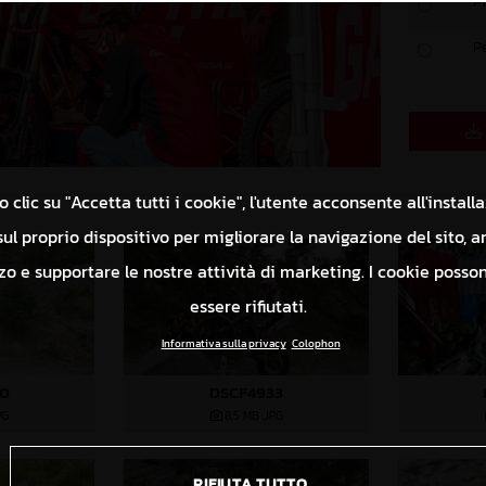
P
P
 clic su "Accetta tutti i cookie", l'utente acconsente all'install
ul proprio dispositivo per migliorare la navigazione del sito, a
izzo e supportare le nostre attività di marketing. I cookie poss
essere rifiutati.
Informativa sulla privacy
Colophon
70
DSCF4933
PG
8,5 MB
.JPG
RIFIUTA TUTTO