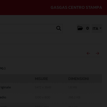
GASGAS CENTRO STAMPA
0
ITA
JPG )
MISURE
DIMENSIONI
riginale
5472 x 3648
1,8 MB
edio
1200 x 800
266,2 KB