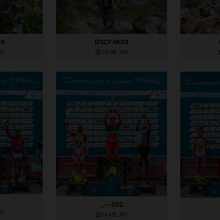
89
DSCF4683
PG
7,8 MB
.JPG
_--292
PG
1,6 MB
.JPG