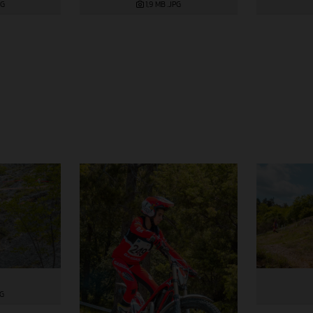
PG
1,9 MB
.JPG
PG