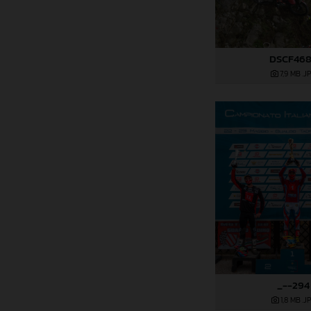
DSCF46
7,9 MB
.J
_--294
1,8 MB
.J