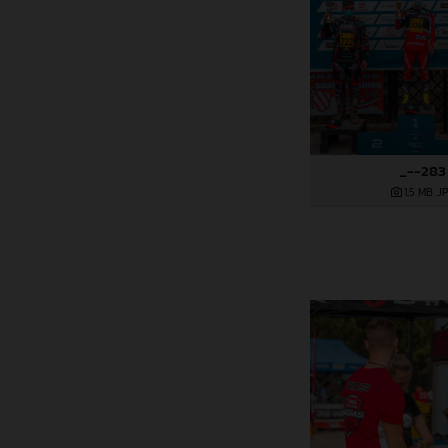
_--283
1,5 MB
.J