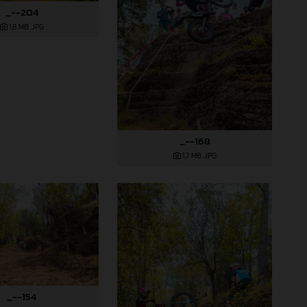
_--204
1,8 MB
.JPG
_--168
1,7 MB
.JPG
_--154