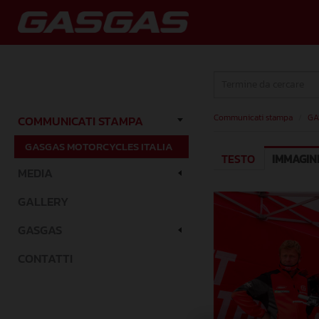
Communicati stampa
/
GA
COMMUNICATI STAMPA
GASGAS MOTORCYCLES ITALIA
TESTO
IMMAGIN
MEDIA
GALLERY
GASGAS
CONTATTI