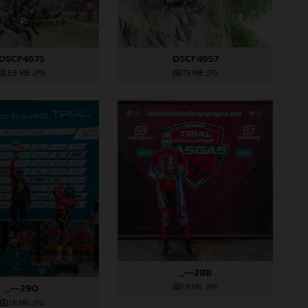
DSCF4675
DSCF4657
8,6 MB
.JPG
7,8 MB
.JPG
_--288
_--290
1,8 MB
.JPG
1,8 MB
.JPG