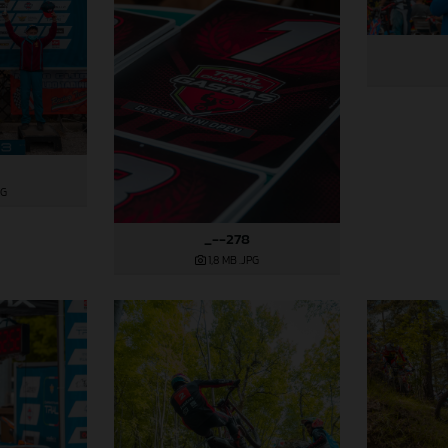
PG
_--278
1,8 MB
.JPG