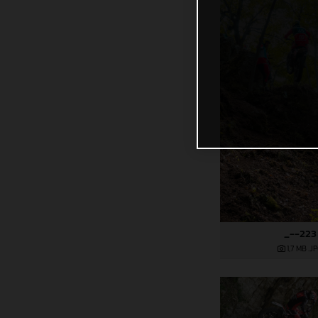
_--223
1,7 MB
.J