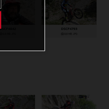
DSCF4842
DSCF4793
6,9 MB
.JPG
8,8 MB
.JPG