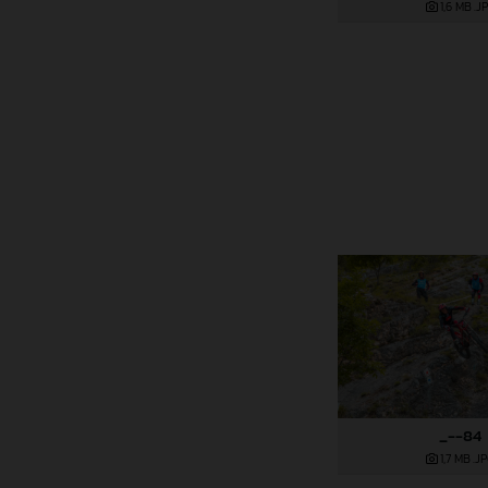
1,6 MB
.J
_--84
1,7 MB
.J