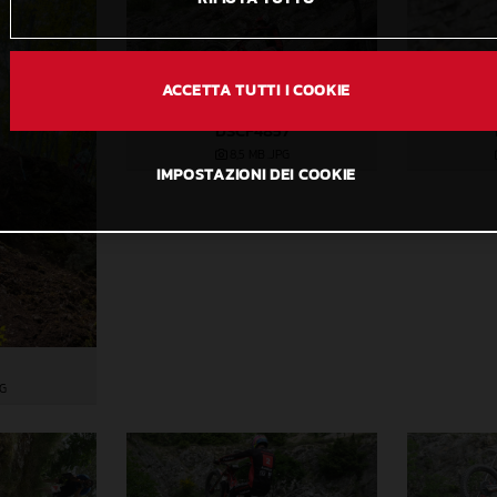
ACCETTA TUTTI I COOKIE
DSCF4857
8,5 MB
.JPG
IMPOSTAZIONI DEI COOKIE
PG