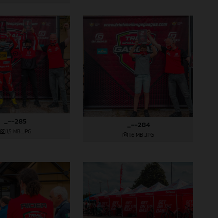
_--285
_--284
1,5 MB
.JPG
1,6 MB
.JPG