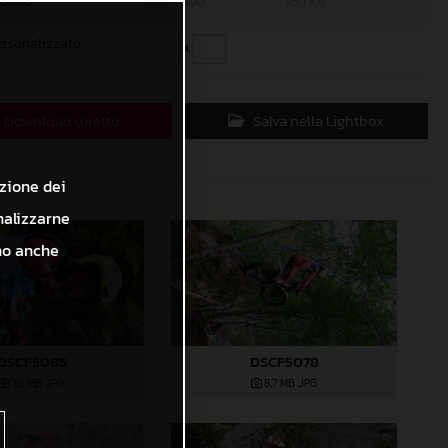
iccolo
600 x 400
95,1 KB
ersonalizzato
x
Download diretto
Salva nella Lightbox
azione dei
nalizzarne
ono anche
DSCF5085
DSCF5078
7,6 MB
.JPG
8,7 MB
.JPG