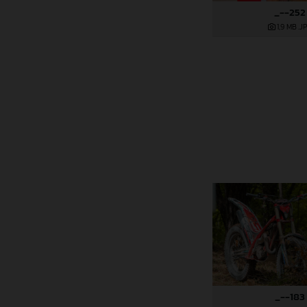
_--252
1,9 MB
.J
_--183