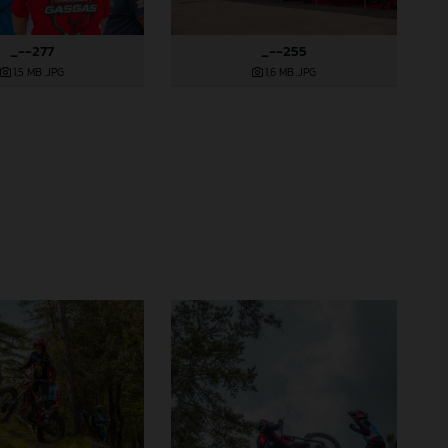
_--277
_--255
1,5 MB
.JPG
1,6 MB
.JPG