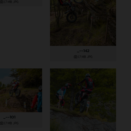
1,7 MB
.JPG
_--142
1,7 MB
.JPG
_--101
1,7 MB
.JPG