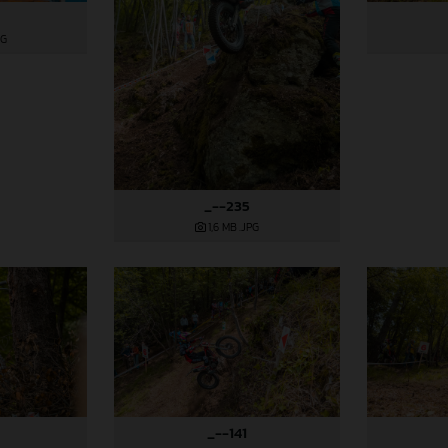
PG
_--235
1,6 MB
.JPG
_--141