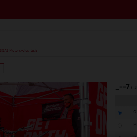
SGAS Motorcycles Italia
I
_--7
(. 
O
M