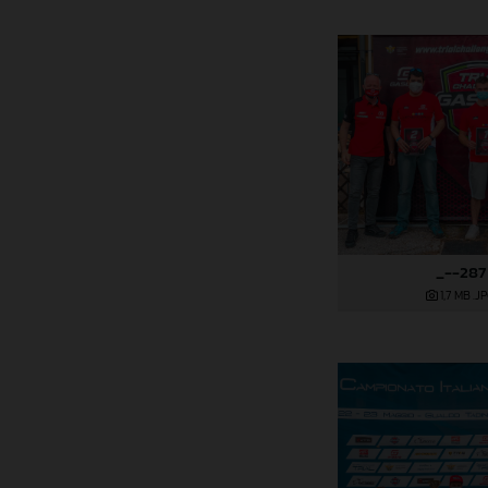
_--287
1,7 MB
.J