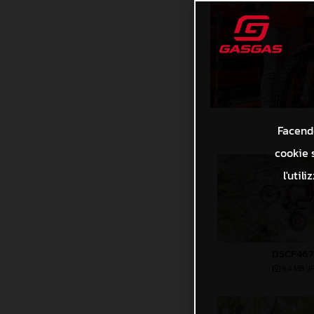
Facendo
cookie s
l'util
DSCF46
8,4 MB
.J