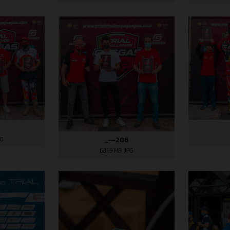
_--286
PG
1,9 MB
.JPG