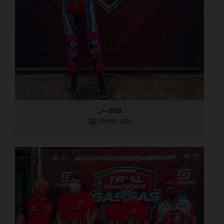
_--288
1,8 MB
.JPG