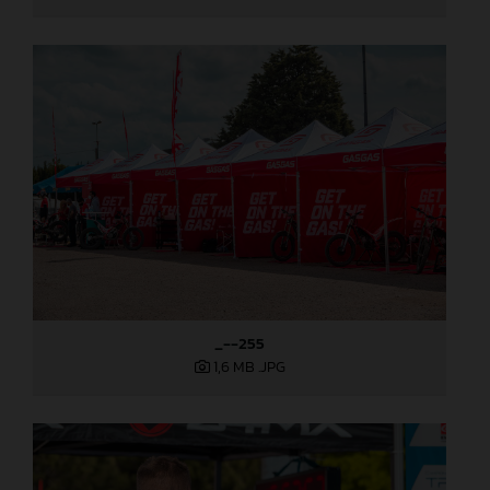
_--255
1,6 MB
.JPG