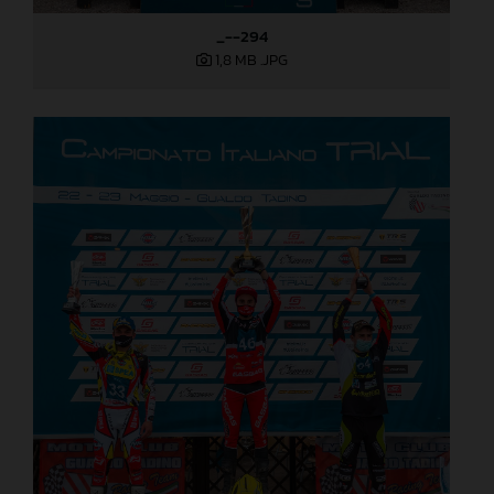
_--294
1,8 MB
.JPG