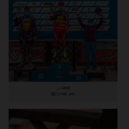
_--283
1,5 MB
.JPG