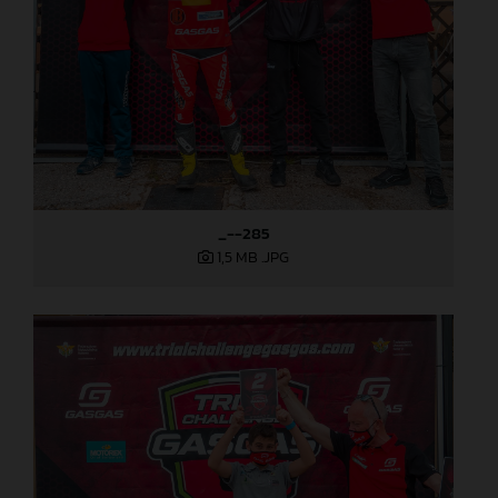
_--285
1,5 MB
.JPG