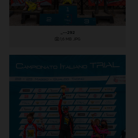
_--292
1,6 MB
.JPG