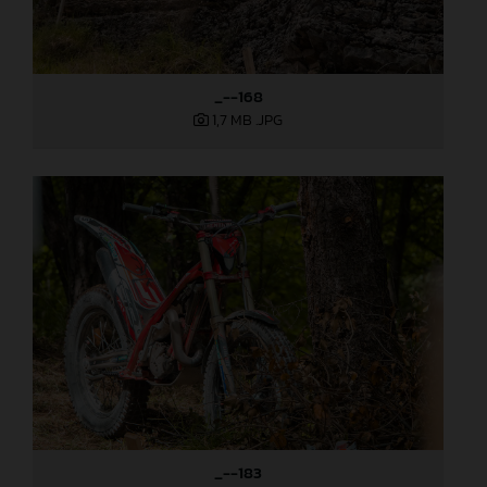
_--168
1,7 MB
.JPG
_--183