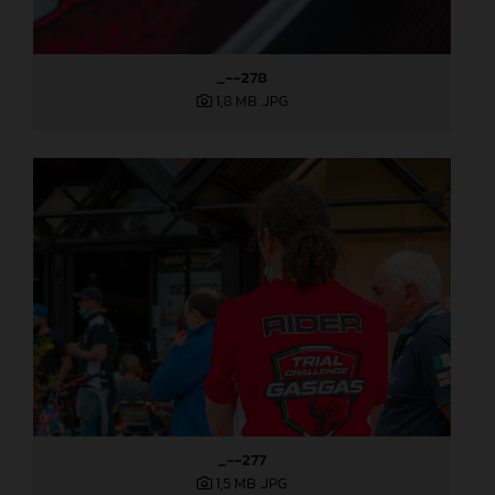
_--278
1,8 MB
.JPG
_--277
1,5 MB
.JPG