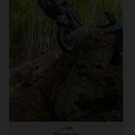
_--235
1,6 MB
.JPG