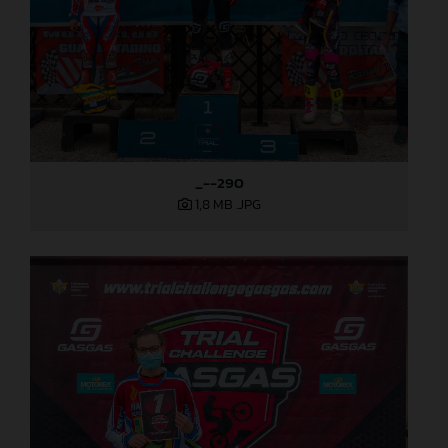
_--290
1,8 MB
.JPG