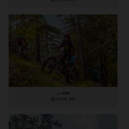
_--204
1,8 MB
.JPG