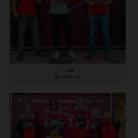
_--286
1,9 MB
.JPG