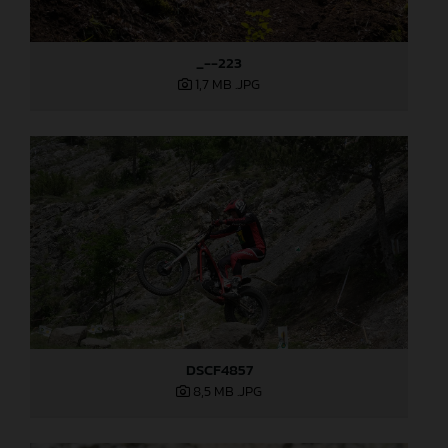
_--223
1,7 MB
.JPG
DSCF4857
8,5 MB
.JPG