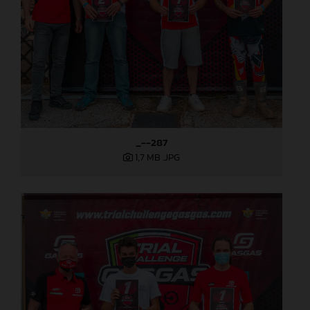
_--287
1,7 MB
.JPG