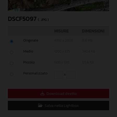
DSCF5097
(. JPG )
MISURE
DIMENSIONI
Originale
4992 x 2808
8,8 MB
Medio
1200 x 675
340,4 KB
Piccolo
600 x 338
121,8 KB
Personalizzato
x
Download diretto
Salva nella Lightbox