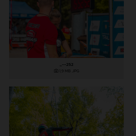
_--252
1,9 MB
.JPG