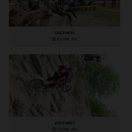
DSCF4675
8,6 MB
.JPG
DSCF4657
7,8 MB
.JPG