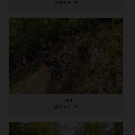
1,6 MB
.JPG
_--141
1,9 MB
.JPG