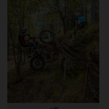
_--142