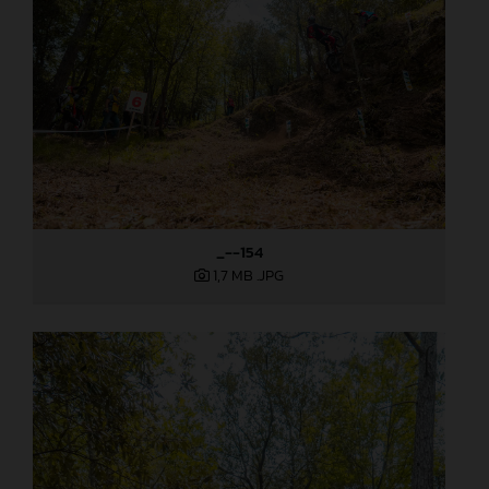
_--154
1,7 MB
.JPG