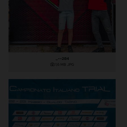
_--284
1,6 MB
.JPG