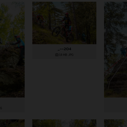
_--204
1,8 MB
.JPG
PG