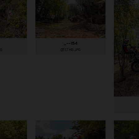
_--154
PG
1,7 MB
.JPG