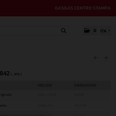
GASGAS CENTRO STAMPA
0
ITA
842
(. JPG )
MISURE
DIMENSIONI
riginale
4992 x 2808
6,9 MB
edio
1200 x 675
173,4 KB