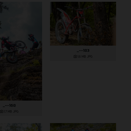
_--183
1,6 MB
.JPG
_--168
1,7 MB
.JPG