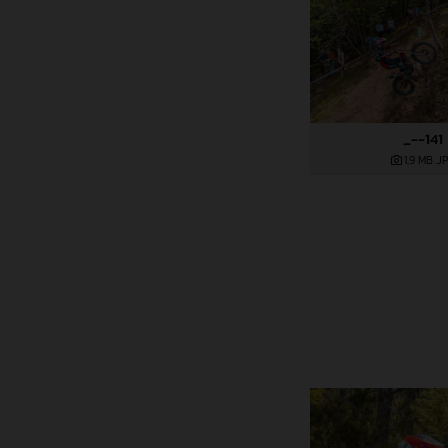
_--141
1,9 MB
.J