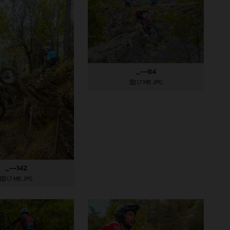
_--84
1,7 MB
.JPG
_--142
1,7 MB
.JPG