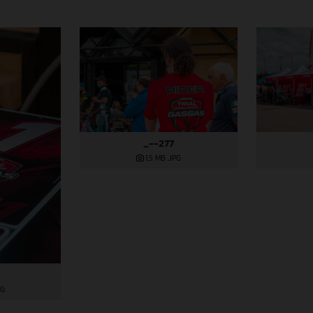
_--277
1,5 MB
.JPG
PG