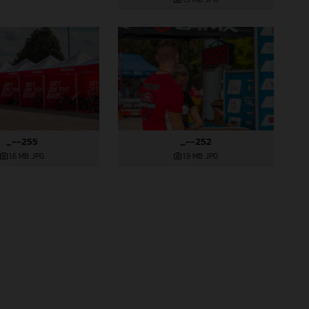
_--255
_--252
1,6 MB
.JPG
1,9 MB
.JPG