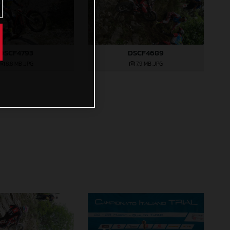
DSCF4793
DSCF4689
8,8 MB
.JPG
7,9 MB
.JPG