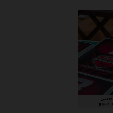
_--278
1,8 MB
.J