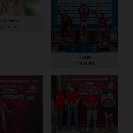
DSCF4657
7,8 MB
.JPG
_--294
1,8 MB
.JPG