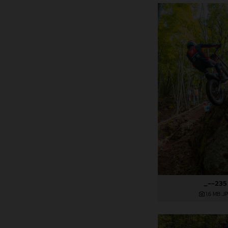
_--235
1,6 MB
.J