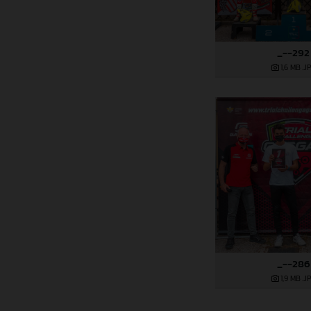
_--292
1,6 MB
.J
_--286
1,9 MB
.J