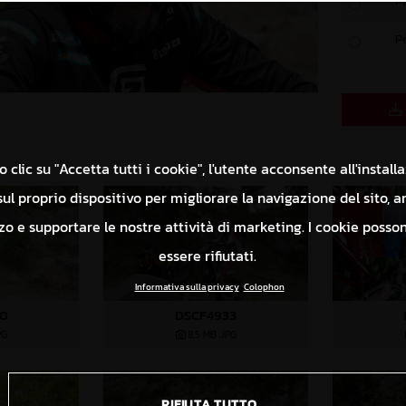
P
P
 clic su "Accetta tutti i cookie", l'utente acconsente all'install
ul proprio dispositivo per migliorare la navigazione del sito, a
izzo e supportare le nostre attività di marketing. I cookie poss
essere rifiutati.
Informativa sulla privacy
Colophon
70
DSCF4933
PG
8,5 MB
.JPG
RIFIUTA TUTTO