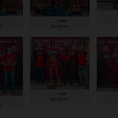
_--290
PG
1,8 MB
.JPG
_--285
1,5 MB
.JPG
PG