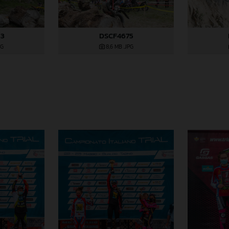
83
DSCF4675
PG
8,6 MB
.JPG