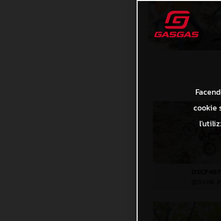
Facendo
cookie s
l'util
DSCF46
8,4 MB
.J