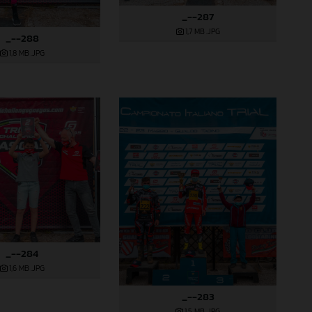
_--287
1,7 MB
.JPG
_--288
1,8 MB
.JPG
_--284
1,6 MB
.JPG
_--283
1,5 MB
.JPG