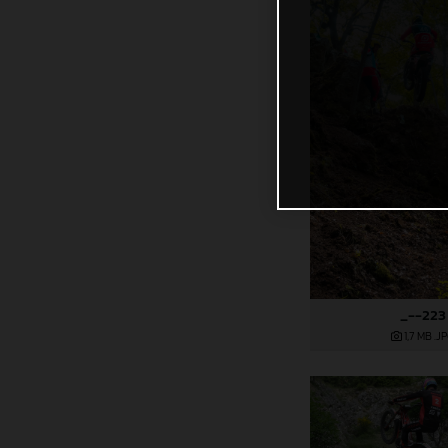
_--223
1,7 MB
.J