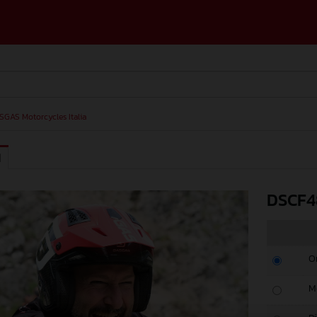
SGAS Motorcycles Italia
I
DSCF4
O
M