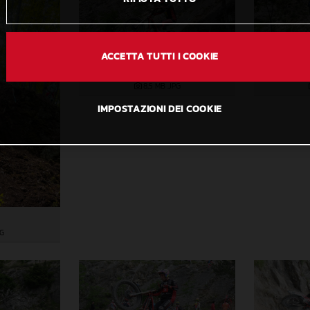
ACCETTA TUTTI I COOKIE
DSCF4857
8,5 MB
.JPG
IMPOSTAZIONI DEI COOKIE
PG