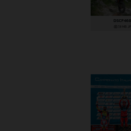
DSCF46
7,8 MB
.J