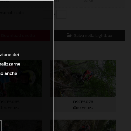
iccolo
600 x 338
62 KB
ersonalizzato
x
Download diretto
Salva nella Lightbox
azione dei
nalizzarne
ono anche
DSCF5085
DSCF5078
7,6 MB
.JPG
8,7 MB
.JPG