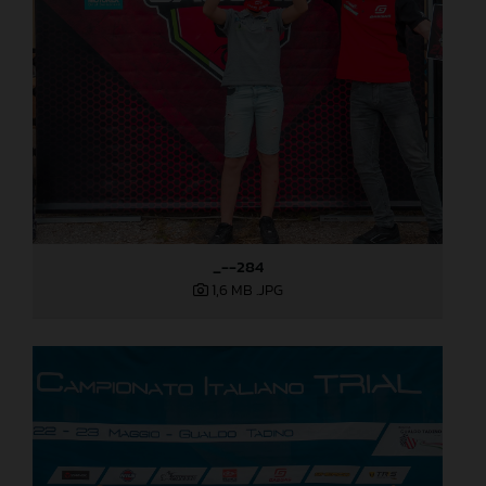
_--284
1,6 MB
.JPG