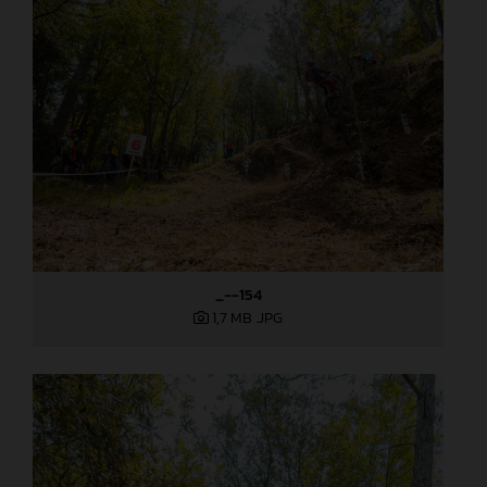
_--154
1,7 MB
.JPG