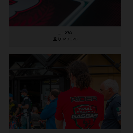
_--278
1,8 MB
.JPG