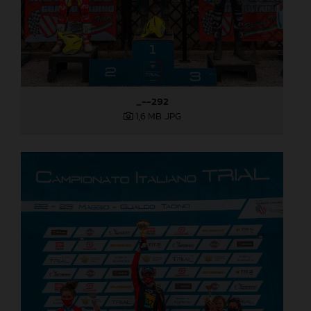
_--292
1,6 MB
.JPG