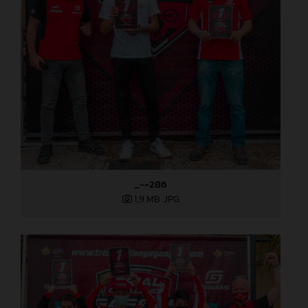
_--286
1,9 MB
.JPG