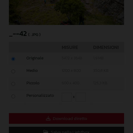
_--42
(. JPG )
MISURE
DIMENSIONI
Originale
5472 x 3648
1,9 MB
Medio
1200 x 800
350,8 KB
Piccolo
600 x 400
125,3 KB
Personalizzato
x
Download diretto
Salva nella Lightbox