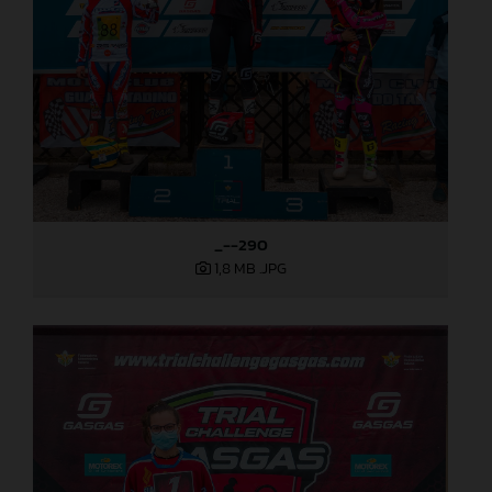
_--290
1,8 MB
.JPG