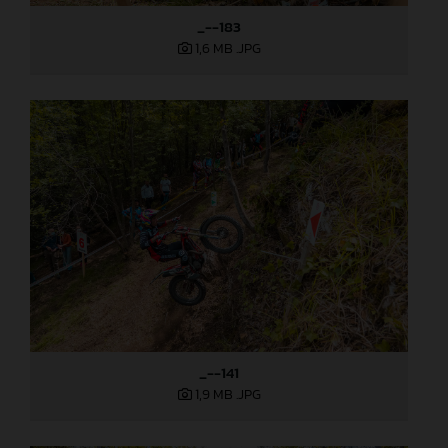
_--183
1,6 MB
.JPG
_--141
1,9 MB
.JPG