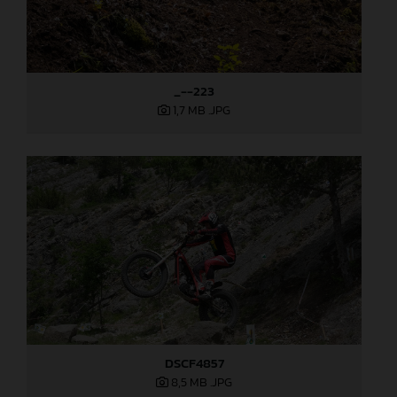
_--223
1,7 MB
.JPG
DSCF4857
8,5 MB
.JPG