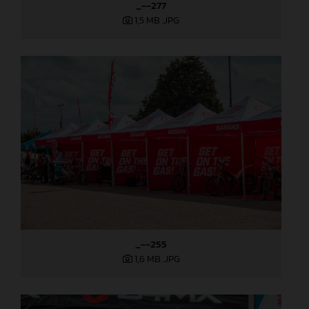
_--277
1,5 MB
.JPG
_--255
1,6 MB
.JPG