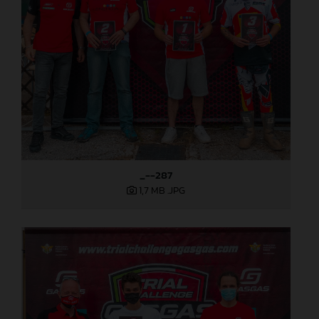
_--287
1,7 MB
.JPG