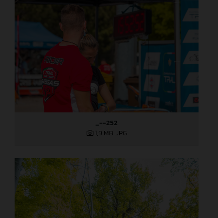
_--252
1,9 MB
.JPG