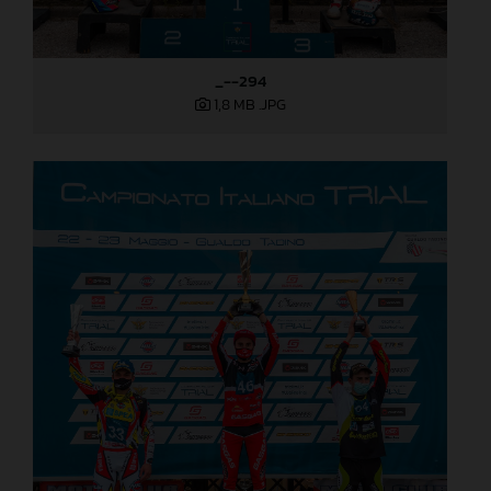
_--294
1,8 MB
.JPG