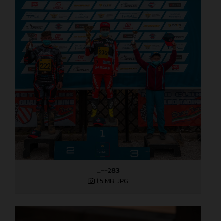
_--283
1,5 MB
.JPG