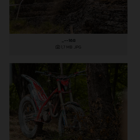
_--168
1,7 MB
.JPG