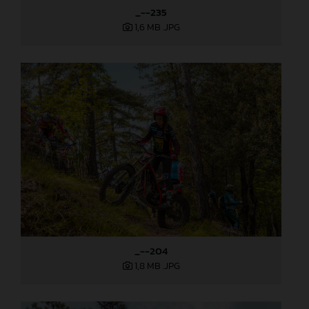
_--235
1,6 MB
.JPG
_--204
1,8 MB
.JPG