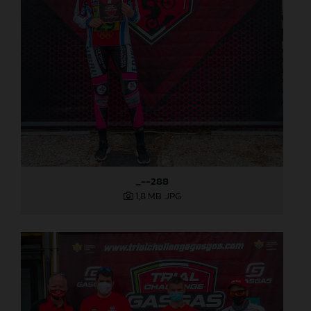
_--288
1,8 MB
.JPG