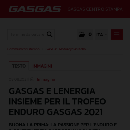
GASGAS CENTRO STAMPA
0
ITA
COMMUNICATI STAMPA
Communicati stampa
/
GASGAS Motorcycles Italia
GASGAS MOTORCYCLES ITALIA
TESTO
IMMAGINI
MEDIA
GALLERY
08.08.2021 |
1 Immagine
GASGAS E LENERGIA
GASGAS
INSIEME PER IL TROFEO
CONTATTI
ENDURO GASGAS 2021
BUONA LA PRIMA: LA PASSIONE PER L’ENDURO E