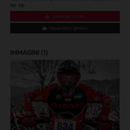
file .zip:
Download diretto
Salva nella Lightbox
IMMAGINI (1)