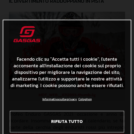
IL DIVERTIMENTO RADDOPPIANO IN PISTA
Facendo clic su "Accetta tutti i cookie", l'utente
acconsente all'installazione dei cookie sul proprio
dispositivo per migliorare la navigazione del sito,
analizzarne l'utilizzo e supportare le nostre attività
di marketing. I cookie possono anche essere rifiutati.
MDT_WEB__87I2893-thumb-lg
Informativa sulla privacy
Colophon
Trofeo Enduro GASGAS 2021: occasione e anno da
ricordare. Insomma, da segnare sul calendario, se fai
RIFIUTA TUTTO
parte della cerchia degli enduristi rossi più intrepidi
dei tracciati italiani.