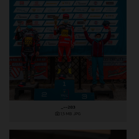
_--283
1,5 MB
.JPG