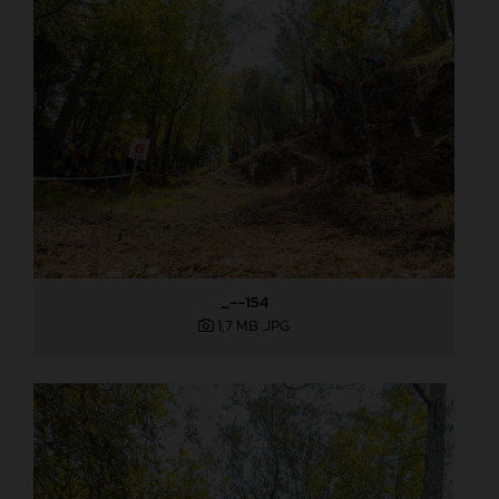
_--154
1,7 MB
.JPG