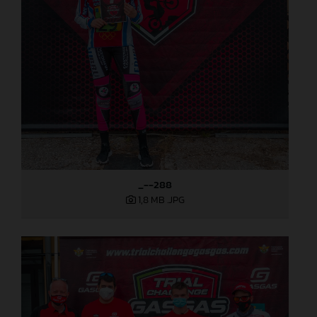
_--288
1,8 MB
.JPG