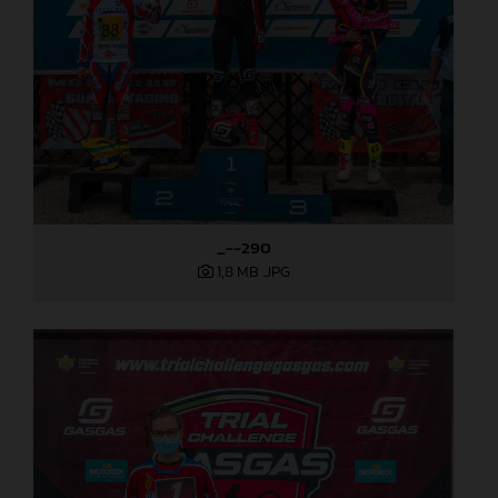
_--290
1,8 MB
.JPG