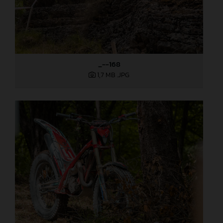
_--168
1,7 MB
.JPG