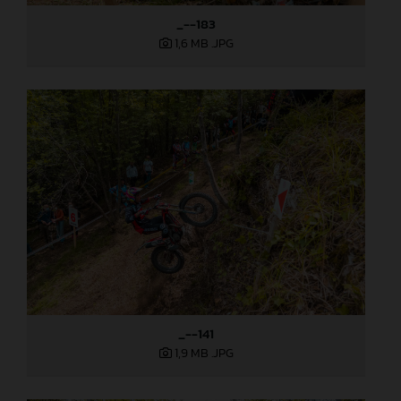
_--183
1,6 MB
.JPG
_--141
1,9 MB
.JPG