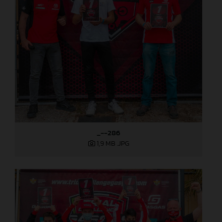
_--286
1,9 MB
.JPG