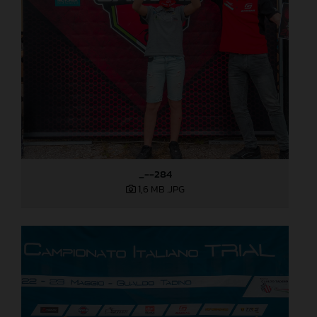
_--284
1,6 MB
.JPG