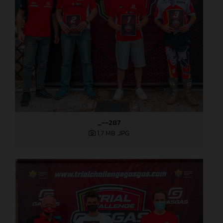
_--287
1,7 MB
.JPG