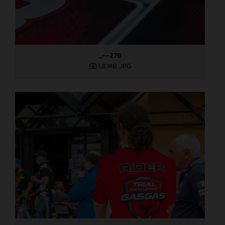
_--278
1,8 MB
.JPG