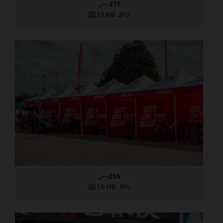
_--277
1,5 MB
.JPG
_--255
1,6 MB
.JPG