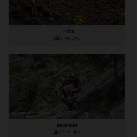
_--223
1,7 MB
.JPG
DSCF4857
8,5 MB
.JPG