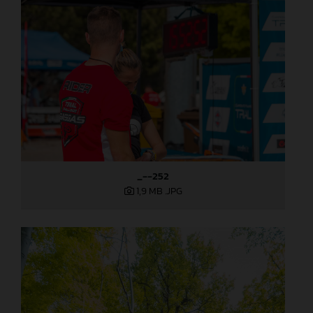
_--252
1,9 MB
.JPG