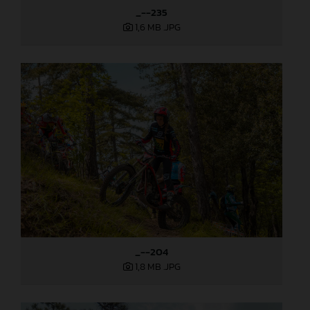
_--235
1,6 MB
.JPG
_--204
1,8 MB
.JPG