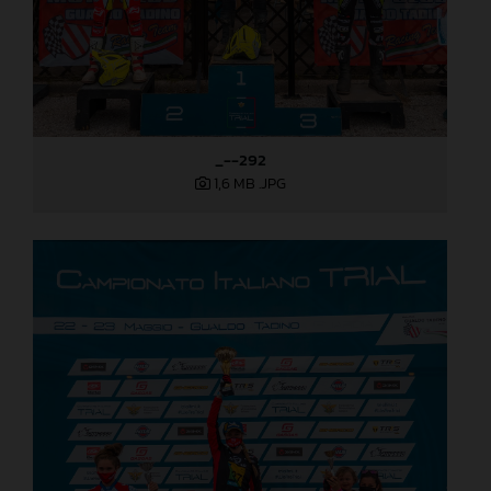
_--292
1,6 MB
.JPG