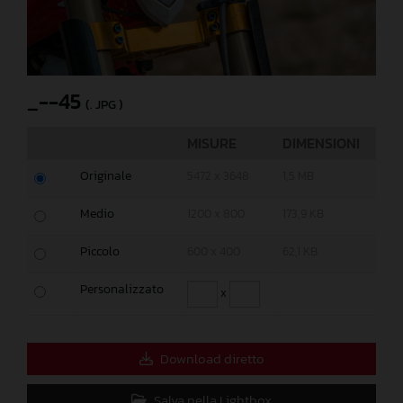
_--45
(. JPG )
MISURE
DIMENSIONI
Originale
5472 x 3648
1,5 MB
Medio
1200 x 800
173,9 KB
Piccolo
600 x 400
62,1 KB
Personalizzato
x
Download diretto
Salva nella Lightbox