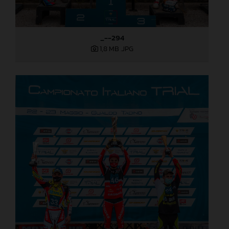
_--294
1,8 MB
.JPG