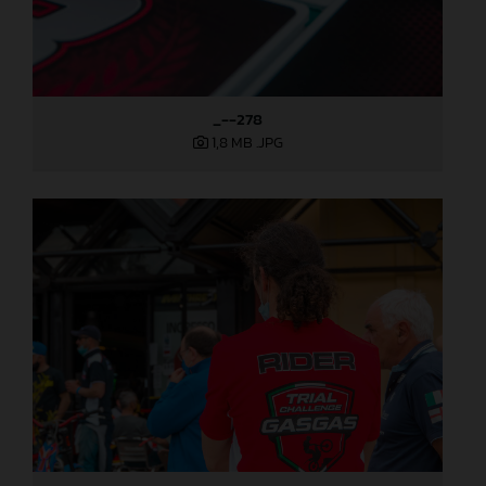
_--278
1,8 MB
.JPG