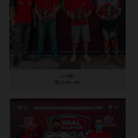
_--287
1,7 MB
.JPG