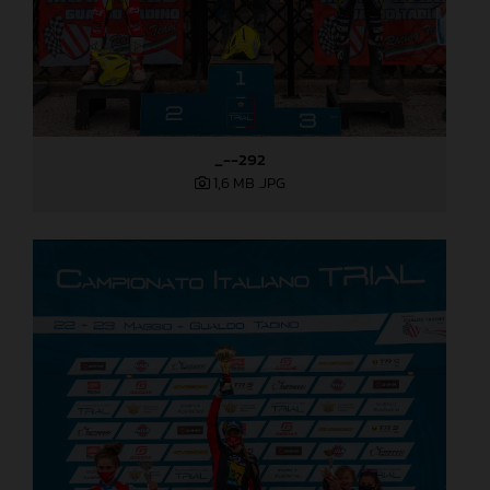
_--292
1,6 MB
.JPG