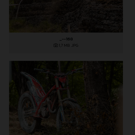
_--168
1,7 MB
.JPG