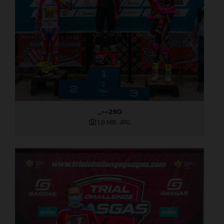
_--290
1,8 MB
.JPG