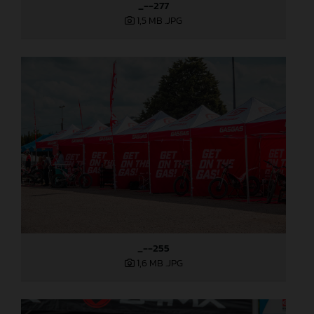
_--277
1,5 MB
.JPG
_--255
1,6 MB
.JPG