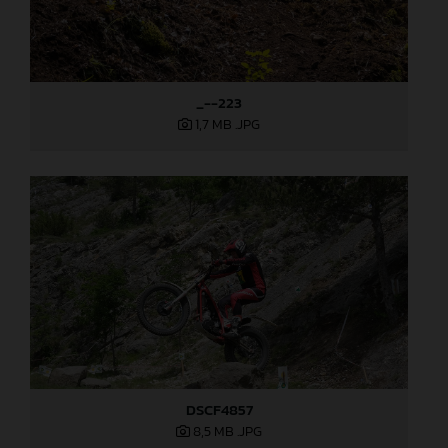
_--223
1,7 MB
.JPG
DSCF4857
8,5 MB
.JPG