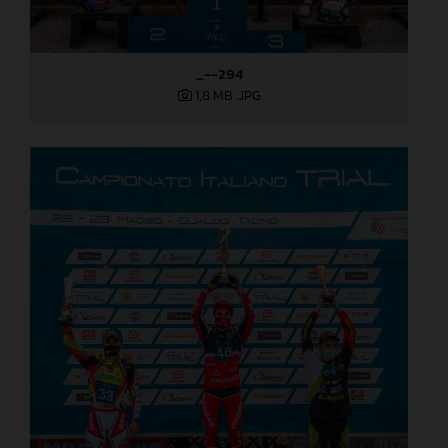
_--294
1,8 MB
.JPG