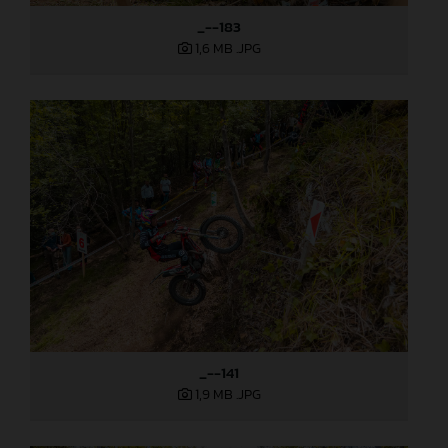
_--183
1,6 MB
.JPG
_--141
1,9 MB
.JPG