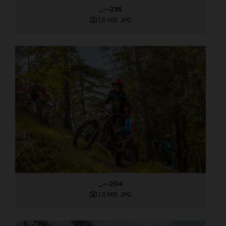
_--235
1,6 MB
.JPG
_--204
1,8 MB
.JPG