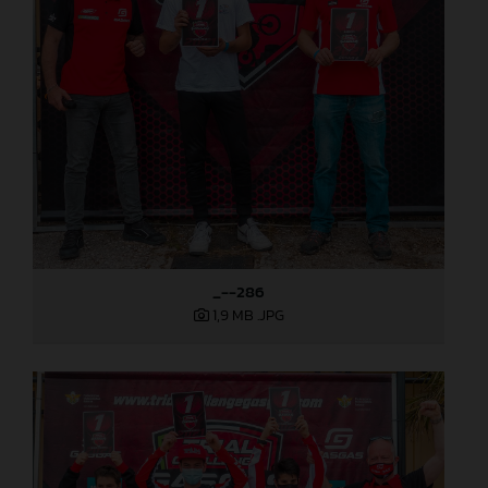
_--286
1,9 MB
.JPG