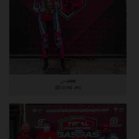
_--288
1,8 MB
.JPG