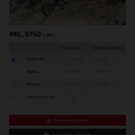
IMG_9750
(. JPG )
MISURE
DIMENSIONI
Originale
5472 x 3648
12,2 MB
Medio
1200 x 800
395,2 KB
Piccolo
600 x 400
141,2 KB
Personalizzato
x
Download diretto
Salva nella Lightbox