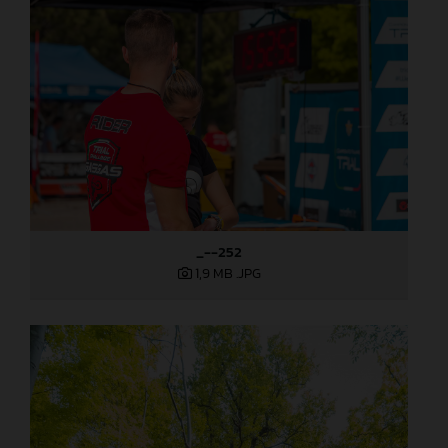
_--252
1,9 MB
.JPG