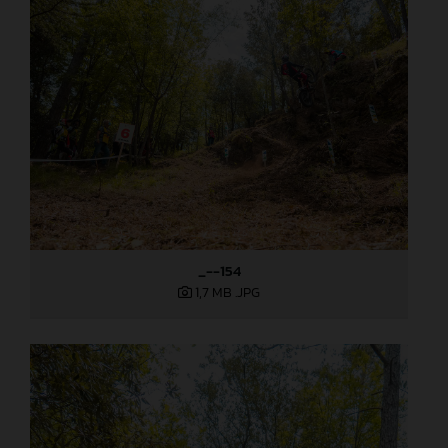
_--154
1,7 MB
.JPG