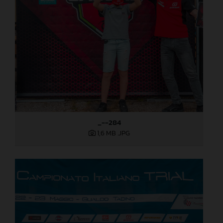
_--284
1,6 MB
.JPG