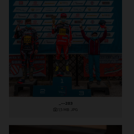
_--283
1,5 MB
.JPG