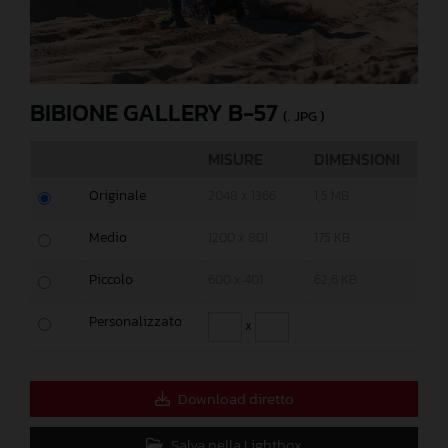
BIBIONE GALLERY B-57
(. JPG )
MISURE
DIMENSIONI
Originale
2048 x 1366
1,5 MB
Medio
1200 x 801
175 KB
Piccolo
600 x 401
62,6 KB
Personalizzato
x
Download diretto
Salva nella Lightbox