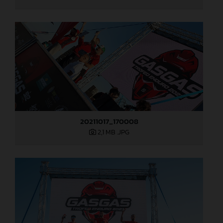
20211017_170008
2,1 MB
.JPG