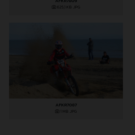
AFKR7809
625,1 KB
.JPG
AFKR7087
1 MB
.JPG