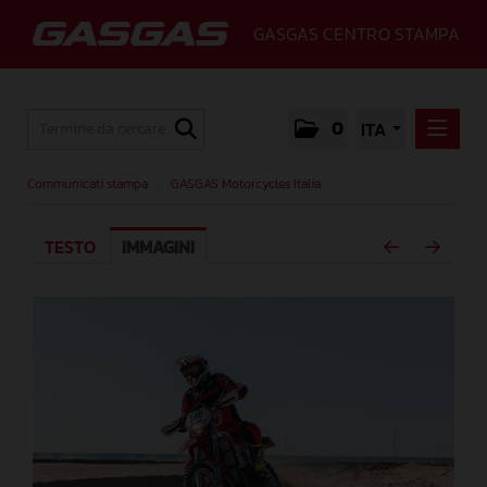
GASGAS CENTRO STAMPA
0
ITA
COMMUNICATI STAMPA
Communicati stampa
/
GASGAS Motorcycles Italia
GASGAS MOTORCYCLES ITALIA
TESTO
IMMAGINI
MEDIA
GALLERY
GASGAS
CONTATTI