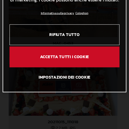
Informativa sulla privacy
Colophon
RIFIUTA TUTTO
MAC_0453
1,1 MB
.JPG
ACCETTA TUTTI I COOKIE
IMPOSTAZIONI DEI COOKIE
20211015_111018
2,2 MB
.JPG