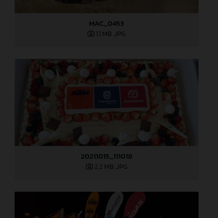
MAC_0453
1,1 MB
.JPG
20211015_111018
2,2 MB
.JPG