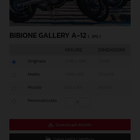
BIBIONE GALLERY A-12
(. JPG )
MISURE
DIMENSIONI
Originale
2048 x 1366
2,4 MB
Medio
1200 x 801
320,4 KB
Piccolo
600 x 401
114,6 KB
Personalizzato
x
Download diretto
Salva nella Lightbox