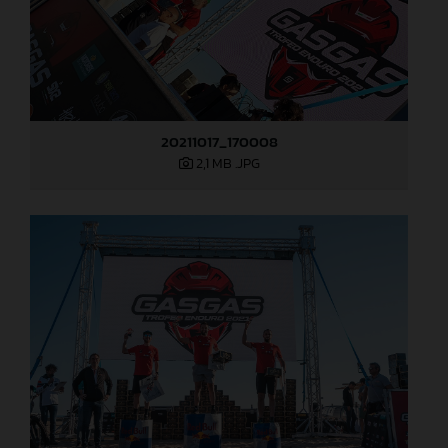
20211017_170008
2,1 MB
.JPG