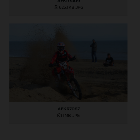
AFKR7809
625,1 KB
.JPG
AFKR7087
1 MB
.JPG