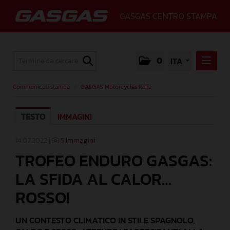
GASGAS CENTRO STAMPA
0
ITA
COMMUNICATI STAMPA
Communicati stampa
/
GASGAS Motorcycles Italia
GASGAS MOTORCYCLES ITALIA
TESTO
IMMAGINI
MEDIA
GALLERY
14.07.2022 |
5 Immagini
TROFEO ENDURO GASGAS:
GASGAS
LA SFIDA AL CALOR…
CONTATTI
ROSSO!
UN CONTESTO CLIMATICO IN STILE SPAGNOLO,