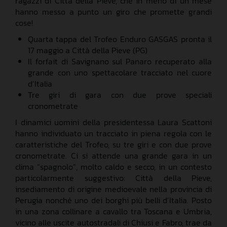
ragazzi di Città della Pieve, che in meno di un mese
hanno messo a punto un giro che promette grandi
cose!
Quarta tappa del Trofeo Enduro GASGAS pronta il
17 maggio a Città della Pieve (PG)
Il forfait di Savignano sul Panaro recuperato alla
grande con uno spettacolare tracciato nel cuore
d’Italia
Tre giri di gara con due prove speciali
cronometrate
I dinamici uomini della presidentessa Laura Scattoni
hanno individuato un tracciato in piena regola con le
caratteristiche del Trofeo, su tre giri e con due prove
cronometrate. Ci si attende una grande gara in un
clima “spagnolo”, molto caldo e secco, in un contesto
particolarmente suggestivo: Città della Pieve,
insediamento di origine medioevale nella provincia di
Perugia nonché uno dei borghi più belli d’Italia. Posto
in una zona collinare a cavallo tra Toscana e Umbria,
vicino alle uscite autostradali di Chiusi e Fabro, trae da