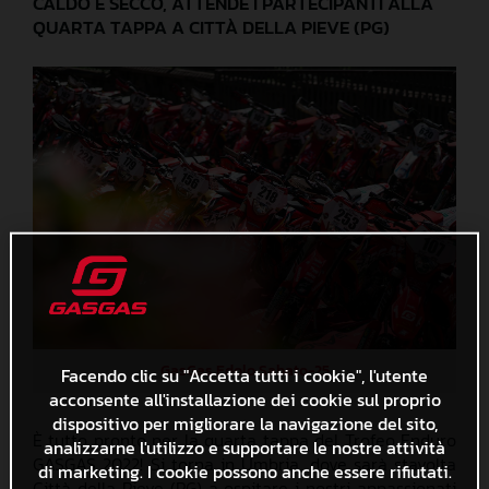
CALDO E SECCO, ATTENDE I PARTECIPANTI ALLA
QUARTA TAPPA A CITTÀ DELLA PIEVE (PG)
GasGas Edolo Sabato-25
Facendo clic su "Accetta tutti i cookie", l'utente
acconsente all'installazione dei cookie sul proprio
dispositivo per migliorare la navigazione del sito,
È tutto pronto per la quarta tappa del Trofeo Enduro
analizzarne l'utilizzo e supportare le nostre attività
GASGAS 2022! Si torna in Umbria, dove sarà stavolta
di marketing. I cookie possono anche essere rifiutati.
Città della Pieve (PG) a ospitare i nostri appassionati