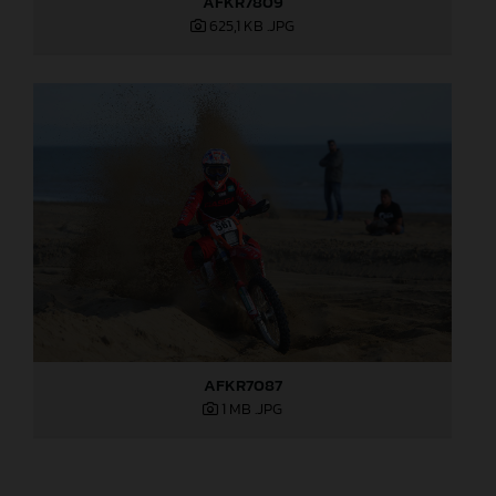
AFKR7809
625,1 KB
.JPG
AFKR7087
1 MB
.JPG