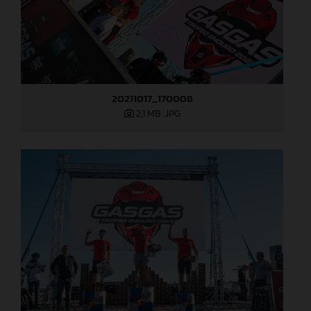
20211017_170008
2,1 MB
.JPG