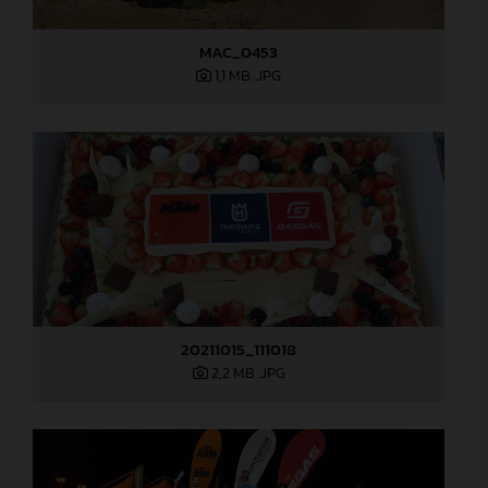
MAC_0453
1,1 MB
.JPG
20211015_111018
2,2 MB
.JPG