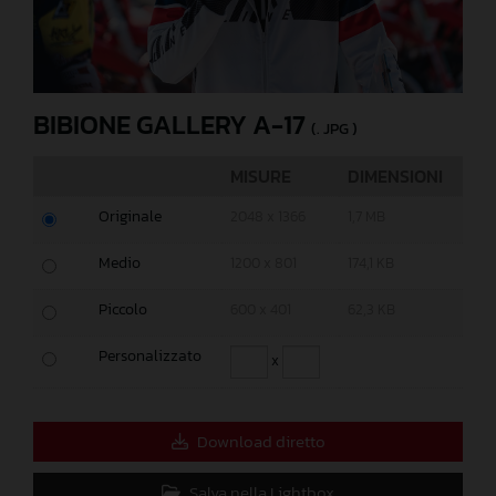
BIBIONE GALLERY A-17
(. JPG )
MISURE
DIMENSIONI
Originale
2048 x 1366
1,7 MB
Medio
1200 x 801
174,1 KB
Piccolo
600 x 401
62,3 KB
Personalizzato
x
Download diretto
Salva nella Lightbox