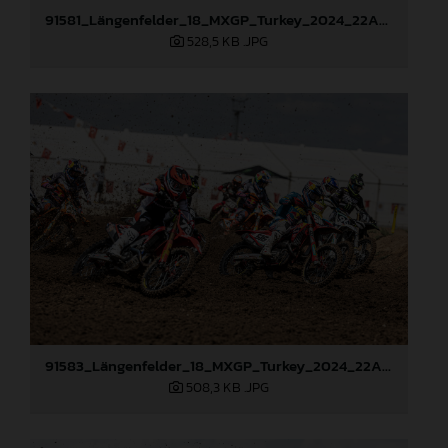
91581_Längenfelder_18_MXGP_Turkey_2024_22A3312
528,5 KB
.JPG
91583_Längenfelder_18_MXGP_Turkey_2024_22A8033
508,3 KB
.JPG