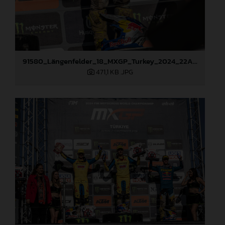
91580_Längenfelder_18_MXGP_Turkey_2024_22A3259
471,1 KB
.JPG