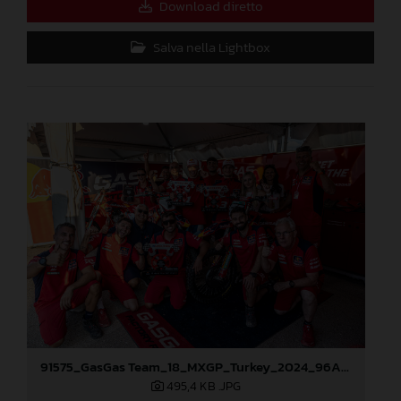
Download diretto
Salva nella Lightbox
91575_GasGas Team_18_MXGP_Turkey_2024_96A3805
495,4 KB
.JPG