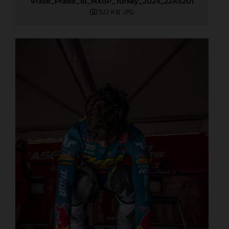
91356_Prado_18_MXGP_Turkey_2024_22A5201
522 KB
.JPG