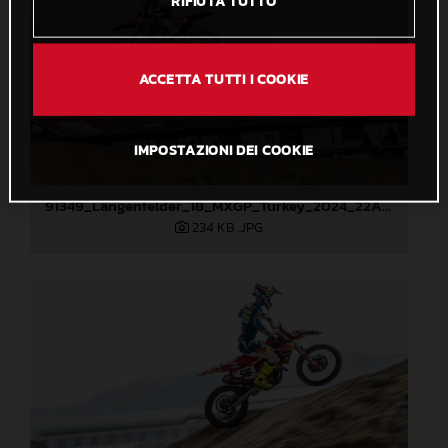
RIFIUTA TUTTO
ACCETTA TUTTI I COOKIE
IMPOSTAZIONI DEI COOKIE
91349_Längenfelder_18_MXGP_Turkey_2024_22A4650
234 KB
.JPG