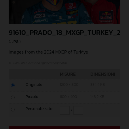
91610_PRADO_18_MXGP_TURKEY_202
(. JPG )
Images from the 2024 MXGP of Türkiye
© Juan Pablo Acevedo (@jpacevedophoto)
MISURE
DIMENSIONI
Originale
1200 x 800
334,4 KB
Piccolo
600 x 400
148,2 KB
Personalizzato
x