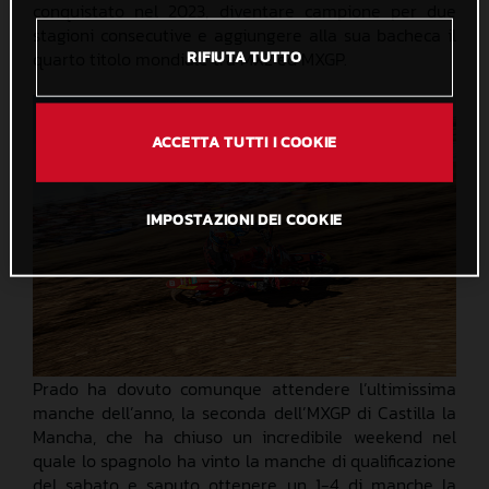
conquistato nel 2023, diventare campione per due
stagioni consecutive e aggiungere alla sua bacheca il
quarto titolo mondiale tra MX2 ed MXGP.
RIFIUTA TUTTO
ACCETTA TUTTI I COOKIE
IMPOSTAZIONI DEI COOKIE
Prado ha dovuto comunque attendere l’ultimissima
manche dell’anno, la seconda dell’MXGP di Castilla la
Mancha, che ha chiuso un incredibile weekend nel
quale lo spagnolo ha vinto la manche di qualificazione
del sabato e saputo ottenere un 1-4 di manche la