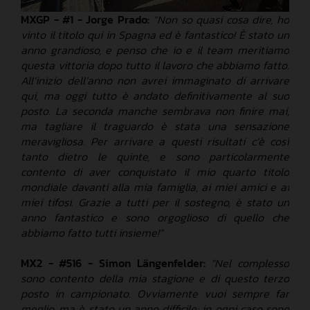
MXGP - #1 - Jorge Prado:
“Non so quasi cosa dire, ho
vinto il titolo qui in Spagna ed è fantastico! È stato un
anno grandioso, e penso che io e il team meritiamo
questa vittoria dopo tutto il lavoro che abbiamo fatto.
All’inizio dell’anno non avrei immaginato di arrivare
qui, ma oggi tutto è andato definitivamente al suo
posto. La seconda manche sembrava non finire mai,
ma tagliare il traguardo è stata una sensazione
meravigliosa. Per arrivare a questi risultati c’è così
tanto dietro le quinte, e sono particolarmente
contento di aver conquistato il mio quarto titolo
mondiale davanti alla mia famiglia, ai miei amici e ai
miei tifosi. Grazie a tutti per il sostegno, è stato un
anno fantastico e sono orgoglioso di quello che
abbiamo fatto tutti insieme!”
MX2 - #516 - Simon Längenfelder:
"Nel complesso
sono contento della mia stagione e di questo terzo
posto in campionato. Ovviamente vuoi sempre far
meglio, ma è stato un anno difficile; in ogni caso sono