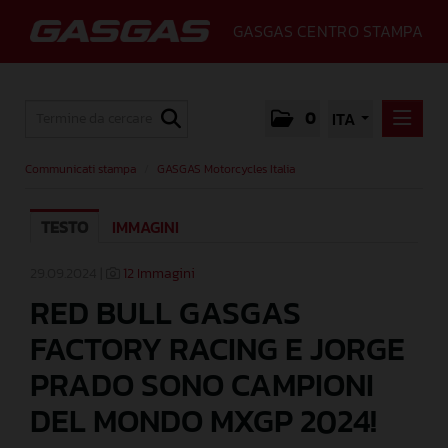
GASGAS CENTRO STAMPA
0
ITA
COMMUNICATI STAMPA
Communicati stampa
/
GASGAS Motorcycles Italia
GASGAS MOTORCYCLES ITALIA
TESTO
IMMAGINI
MEDIA
GALLERY
29.09.2024 |
12 Immagini
RED BULL GASGAS
GASGAS
FACTORY RACING E JORGE
CONTATTI
PRADO SONO CAMPIONI
DEL MONDO MXGP 2024!