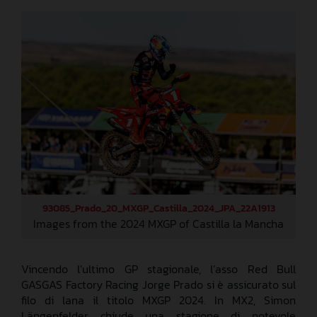
93085_Prado_20_MXGP_Castilla_2024_JPA_22A1913
Images from the 2024 MXGP of Castilla la Mancha
Vincendo l’ultimo GP stagionale, l’asso Red Bull
GASGAS Factory Racing Jorge Prado si è assicurato sul
filo di lana il titolo MXGP 2024. In MX2, Simon
Längenfelder chiude una stagione di notevole