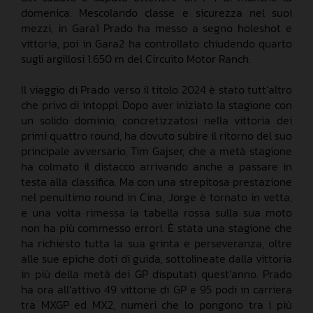
domenica. Mescolando classe e sicurezza nel suoi
mezzi, in Gara1 Prado ha messo a segno holeshot e
vittoria, poi in Gara2 ha controllato chiudendo quarto
sugli argillosi 1.650 m del Circuito Motor Ranch.
Il viaggio di Prado verso il titolo 2024 è stato tutt’altro
che privo di intoppi. Dopo aver iniziato la stagione con
un solido dominio, concretizzatosi nella vittoria dei
primi quattro round, ha dovuto subire il ritorno del suo
principale avversario, Tim Gajser, che a metà stagione
ha colmato il distacco arrivando anche a passare in
testa alla classifica. Ma con una strepitosa prestazione
nel penultimo round in Cina, Jorge è tornato in vetta,
e una volta rimessa la tabella rossa sulla sua moto
non ha più commesso errori. È stata una stagione che
ha richiesto tutta la sua grinta e perseveranza, oltre
alle sue epiche doti di guida, sottolineate dalla vittoria
in più della metà dei GP disputati quest’anno. Prado
ha ora all’attivo 49 vittorie di GP e 95 podi in carriera
tra MXGP ed MX2, numeri che lo pongono tra i più