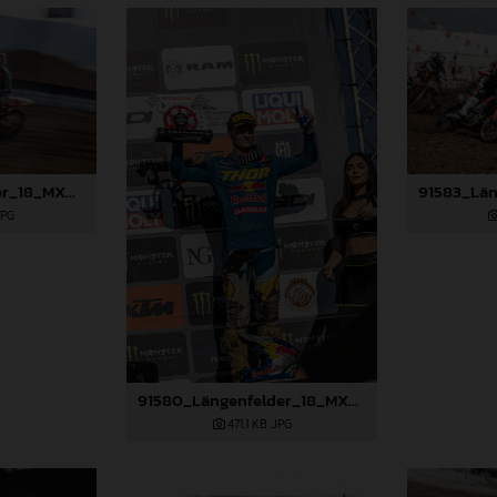
91579_Längenfelder_18_MXGP_Turkey_2024_22A2970
JPG
91580_Längenfelder_18_MXGP_Turkey_2024_22A3259
471,1 KB
.JPG