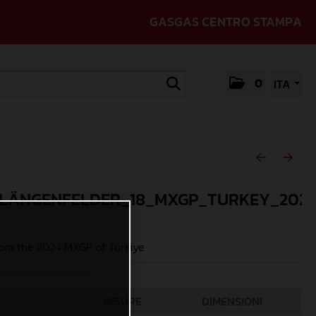
GASGAS CENTRO STAMPA
0
ITA
_LÄNGENFELDER_18_MXGP_TURKEY_2024
om the 2024 MXGP of Türkiye
Acevedo (@jpacevedophoto)
MISURE
DIMENSIONI