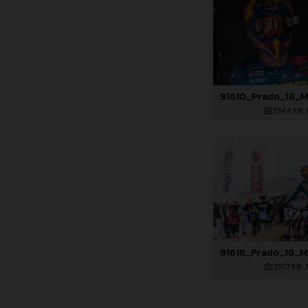
334,4 KB
.
297,7 KB
.