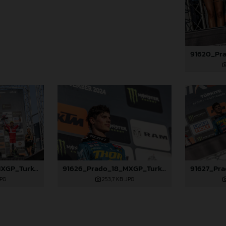
91625_Prado_18_MXGP_Turkey_2024_22A4972
91626_Prado_18_MXGP_Turkey_2024_22A4986
JPG
253,7 KB
.JPG