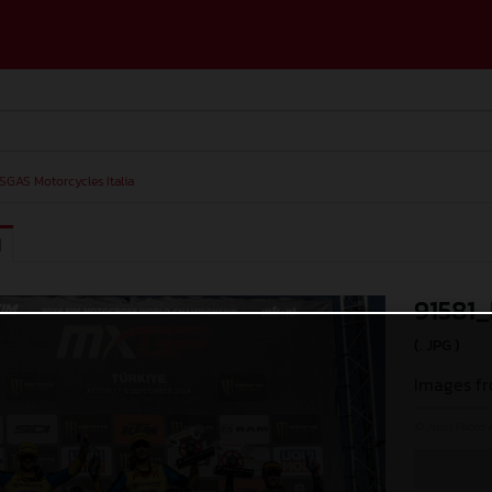
SGAS Motorcycles Italia
I
91581
(. JPG )
Images fr
© Juan Pablo 