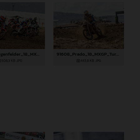
91583_Längenfelder_18_MXGP_Turkey_2024_22A8033
91608_Prado_18_MXGP_Turkey_2024_22A1105
508,3 KB
.JPG
443,8 KB
.JPG