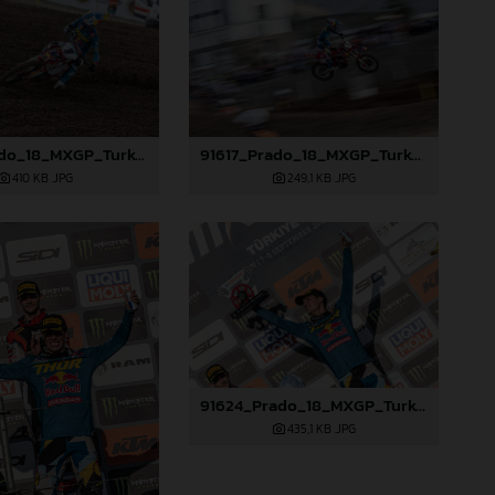
91616_Prado_18_MXGP_Turkey_2024_22A3886
91617_Prado_18_MXGP_Turkey_2024_22A4502
410 KB
.JPG
249,1 KB
.JPG
91624_Prado_18_MXGP_Turkey_2024_22A4923
435,1 KB
.JPG