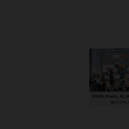
531,3 KB
.