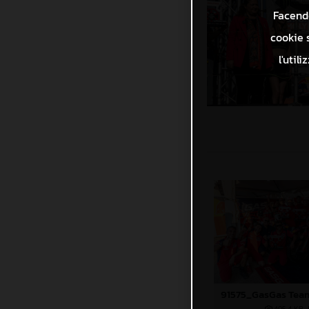
Facendo
cookie s
l'util