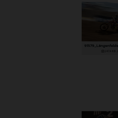
247,4 KB
.