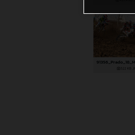
495,4 KB
.
522 KB
.J