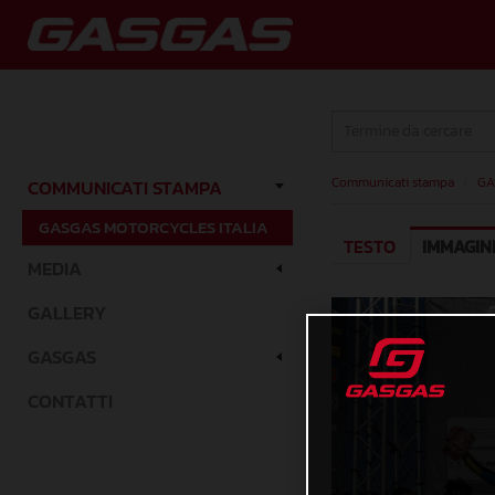
Communicati stampa
/
GA
COMMUNICATI STAMPA
GASGAS MOTORCYCLES ITALIA
TESTO
IMMAGIN
MEDIA
GALLERY
GASGAS
CONTATTI