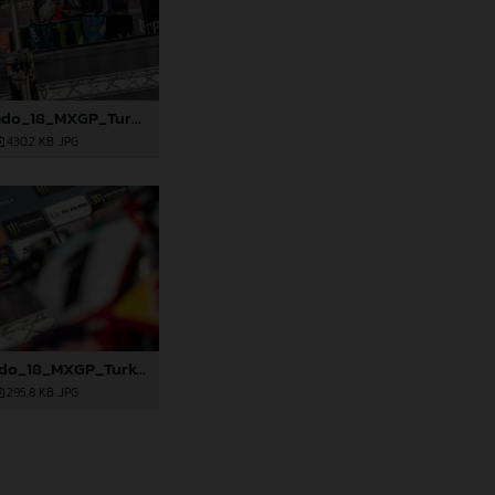
91620_Prado_18_MXGP_Turkey_2024_22A4845
430,2 KB
.JPG
91627_Prado_18_MXGP_Turkey_2024_22A5046
295,8 KB
.JPG