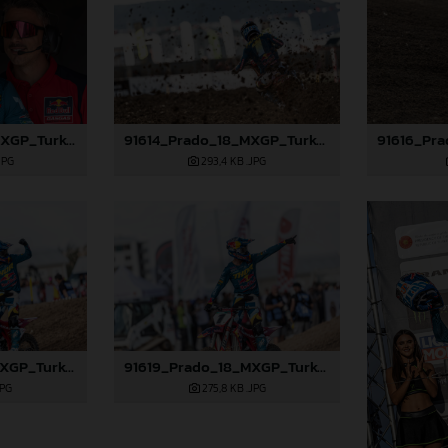
91610_Prado_18_MXGP_Turkey_2024_22A3416
91614_Prado_18_MXGP_Turkey_2024_22A3528
JPG
293,4 KB
.JPG
91618_Prado_18_MXGP_Turkey_2024_22A4753
91619_Prado_18_MXGP_Turkey_2024_22A4760
JPG
275,8 KB
.JPG