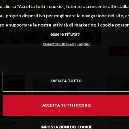
O
 clic su "Accetta tutti i cookie", l'utente acconsente all'install
ul proprio dispositivo per migliorare la navigazione del sito, a
P
izzo e supportare le nostre attività di marketing. I cookie poss
P
essere rifiutati.
Informativa sulla privacy
Colophon
RIFIUTA TUTTO
ACCETTA TUTTI I COOKIE
91575_GasGas Team_18_MXGP_Turkey_2024_96A3805
91346_Längenfelder_18_MXGP_Turkey_2024_22A0137
IMPOSTAZIONI DEI COOKIE