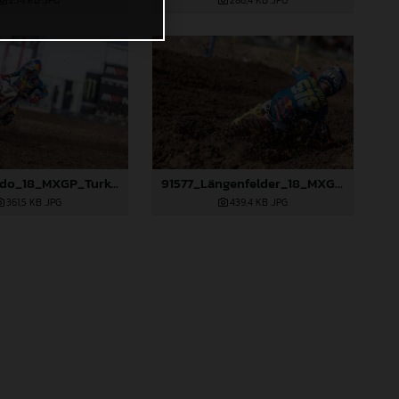
234 KB
.JPG
286,4 KB
.JPG
91359_Prado_18_MXGP_Turkey_2024_22A6132
91577_Längenfelder_18_MXGP_Turkey_2024_22A2171
361,5 KB
.JPG
439,4 KB
.JPG