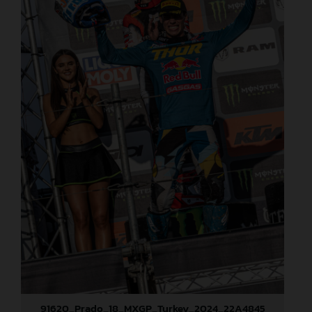
91620_Prado_18_MXGP_Turkey_2024_22A4845