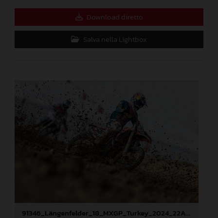
Download diretto
Salva nella Lightbox
91346_Längenfelder_18_MXGP_Turkey_2024_22A0137