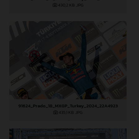
430,2 KB
.JPG
91624_Prado_18_MXGP_Turkey_2024_22A4923
435,1 KB
.JPG