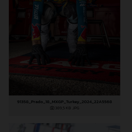
91358_Prado_18_MXGP_Turkey_2024_22A5568
389,5 KB
.JPG