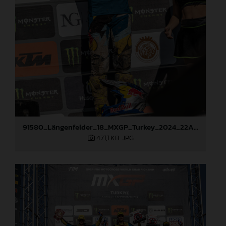
91580_Längenfelder_18_MXGP_Turkey_2024_22A3259
471,1 KB
.JPG