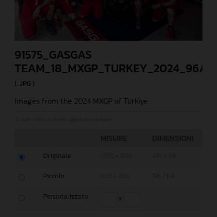
91575_GASGAS
TEAM_18_MXGP_TURKEY_2024_96A3
(. JPG )
Images from the 2024 MXGP of Türkiye
© Juan Pablo Acevedo (@jpacevedophoto)
MISURE
DIMENSIONI
Originale
1200 x 800
495,4 KB
Piccolo
600 x 400
196,7 KB
Personalizzato
x