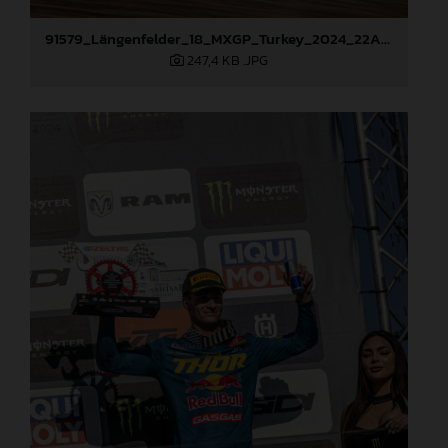
91579_Längenfelder_18_MXGP_Turkey_2024_22A2970
247,4 KB
.JPG