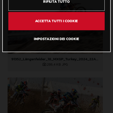
RIFIUTA TUTTO
ACCETTA TUTTI I COOKIE
IMPOSTAZIONI DEI COOKIE
91352_Längenfelder_18_MXGP_Turkey_2024_22A6704
286,4 KB
.JPG