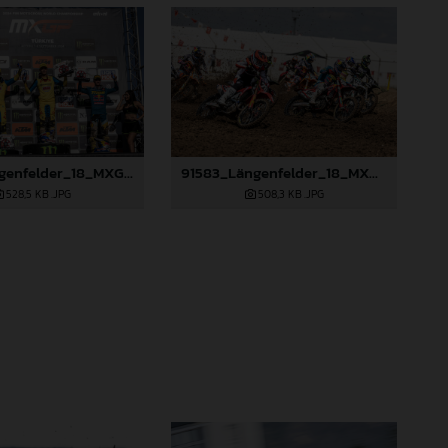
91581_Längenfelder_18_MXGP_Turkey_2024_22A3312
91583_Längenfelder_18_MXGP_Turkey_2024_22A8033
528,5 KB
.JPG
508,3 KB
.JPG