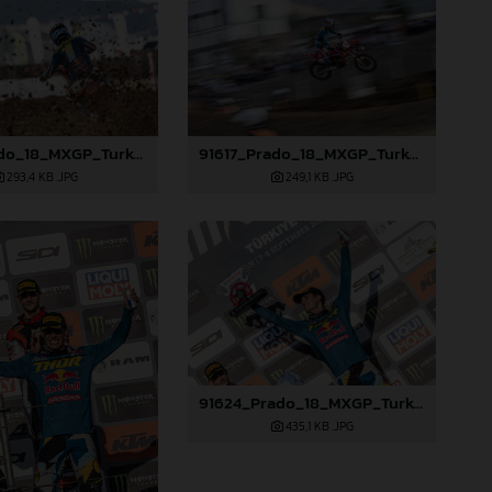
91614_Prado_18_MXGP_Turkey_2024_22A3528
91617_Prado_18_MXGP_Turkey_2024_22A4502
293,4 KB
.JPG
249,1 KB
.JPG
91624_Prado_18_MXGP_Turkey_2024_22A4923
435,1 KB
.JPG