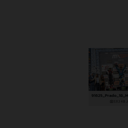
531,3 KB
.