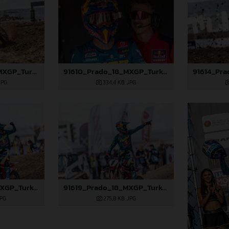
91608_Prado_18_MXGP_Turkey_2024_22A1105
91610_Prado_18_MXGP_Turkey_2024_22A3416
JPG
334,4 KB
.JPG
91618_Prado_18_MXGP_Turkey_2024_22A4753
91619_Prado_18_MXGP_Turkey_2024_22A4760
JPG
275,8 KB
.JPG