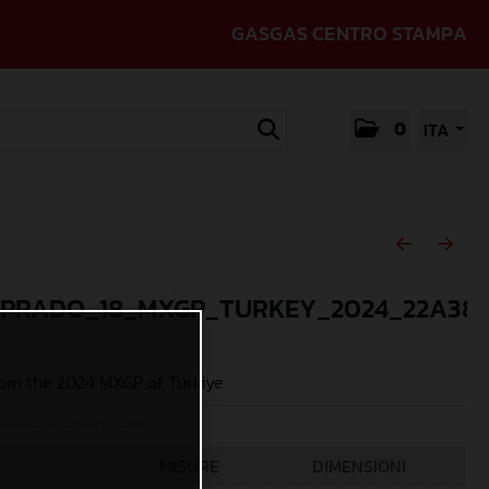
GASGAS CENTRO STAMPA
0
ITA
_PRADO_18_MXGP_TURKEY_2024_22A38
om the 2024 MXGP of Türkiye
Acevedo (@jpacevedophoto)
MISURE
DIMENSIONI