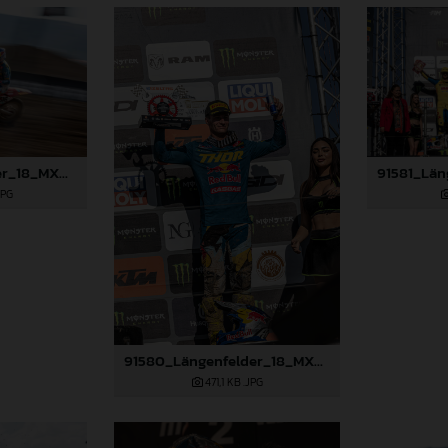
91579_Längenfelder_18_MXGP_Turkey_2024_22A2970
JPG
91580_Längenfelder_18_MXGP_Turkey_2024_22A3259
471,1 KB
.JPG