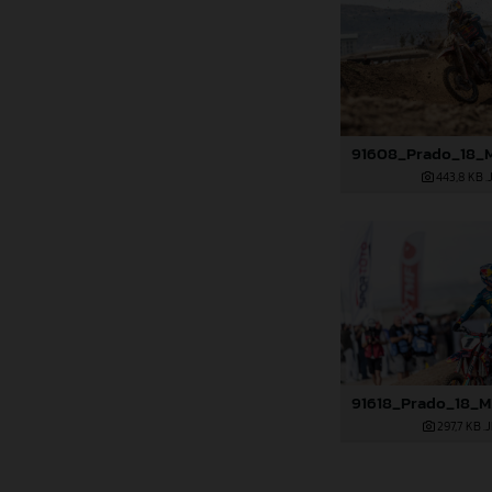
443,8 KB
.
297,7 KB
.