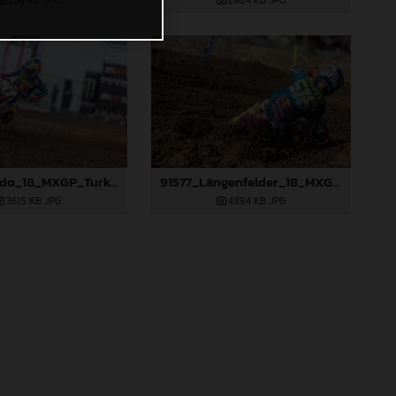
234 KB
.JPG
286,4 KB
.JPG
91359_Prado_18_MXGP_Turkey_2024_22A6132
91577_Längenfelder_18_MXGP_Turkey_2024_22A2171
361,5 KB
.JPG
439,4 KB
.JPG