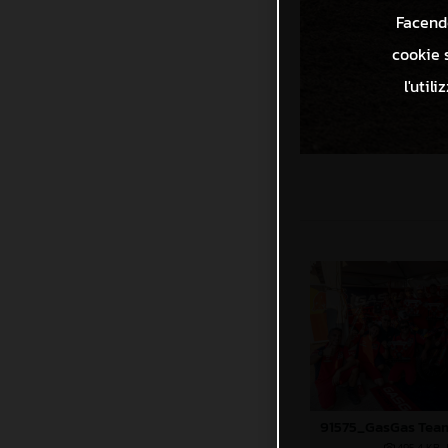
Facendo
cookie s
l'util