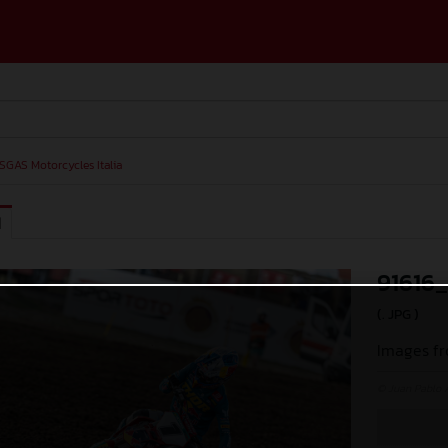
SGAS Motorcycles Italia
I
91616
(. JPG )
Images fr
© Juan Pablo 