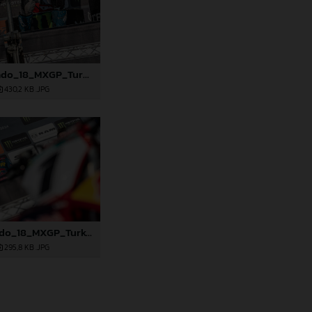
91620_Prado_18_MXGP_Turkey_2024_22A4845
430,2 KB
.JPG
91627_Prado_18_MXGP_Turkey_2024_22A5046
295,8 KB
.JPG