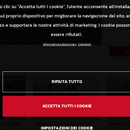
O
 clic su "Accetta tutti i cookie", l'utente acconsente all'install
ul proprio dispositivo per migliorare la navigazione del sito, a
P
izzo e supportare le nostre attività di marketing. I cookie poss
P
essere rifiutati.
Informativa sulla privacy
Colophon
RIFIUTA TUTTO
ACCETTA TUTTI I COOKIE
91575_GasGas Team_18_MXGP_Turkey_2024_96A3805
91346_Längenfelder_18_MXGP_Turkey_2024_22A0137
IMPOSTAZIONI DEI COOKIE