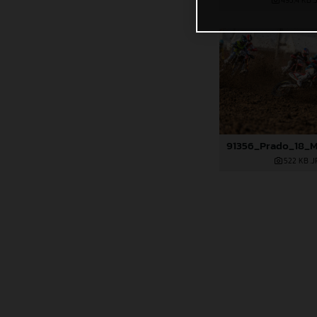
495,4 KB
.
522 KB
.J