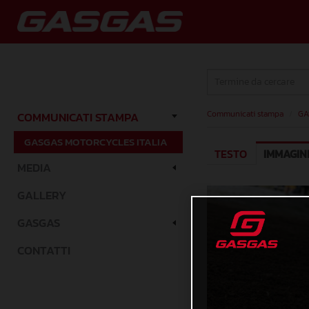
Communicati stampa
/
GA
COMMUNICATI STAMPA
GASGAS MOTORCYCLES ITALIA
TESTO
IMMAGIN
MEDIA
GALLERY
GASGAS
CONTATTI