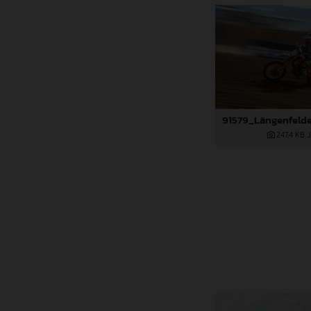
247,4 KB
.