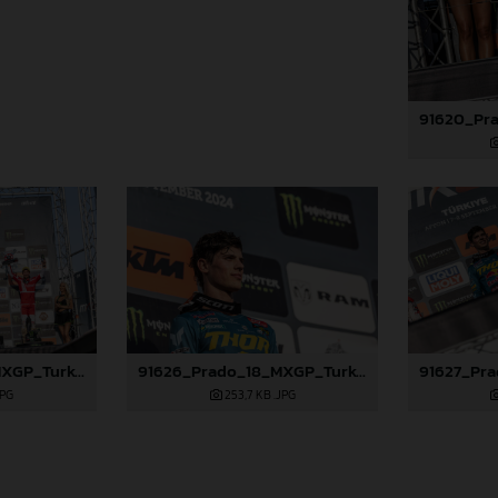
91625_Prado_18_MXGP_Turkey_2024_22A4972
91626_Prado_18_MXGP_Turkey_2024_22A4986
JPG
253,7 KB
.JPG