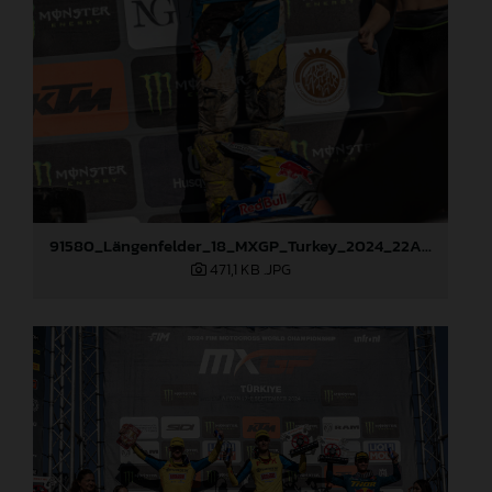
91580_Längenfelder_18_MXGP_Turkey_2024_22A3259
471,1 KB
.JPG