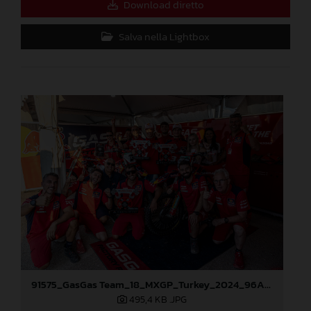
Download diretto
Salva nella Lightbox
91575_GasGas Team_18_MXGP_Turkey_2024_96A3805
495,4 KB
.JPG