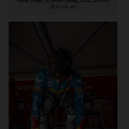
91356_Prado_18_MXGP_Turkey_2024_22A5201
522 KB
.JPG