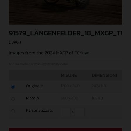
91579_LÄNGENFELDER_18_MXGP_TUR
(. JPG )
Images from the 2024 MXGP of Türkiye
© Juan Pablo Acevedo (@jpacevedophoto)
MISURE
DIMENSIONI
Originale
1200 x 800
247,4 KB
Piccolo
600 x 400
105 KB
Personalizzato
x