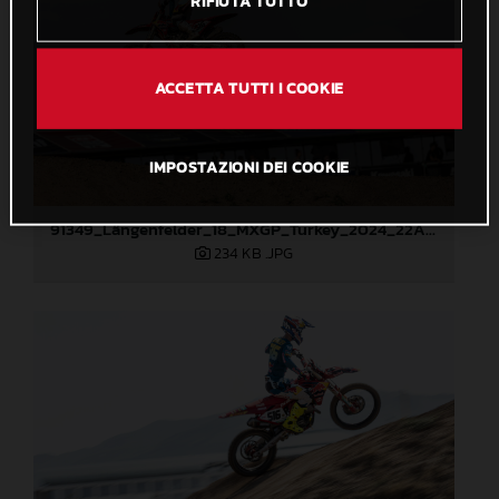
RIFIUTA TUTTO
ACCETTA TUTTI I COOKIE
IMPOSTAZIONI DEI COOKIE
91349_Längenfelder_18_MXGP_Turkey_2024_22A4650
234 KB
.JPG