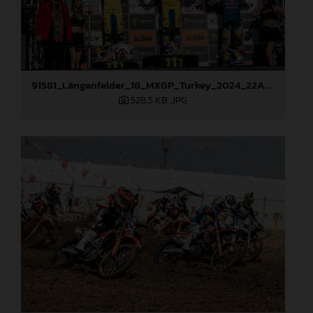
91581_Längenfelder_18_MXGP_Turkey_2024_22A3312
528,5 KB
.JPG