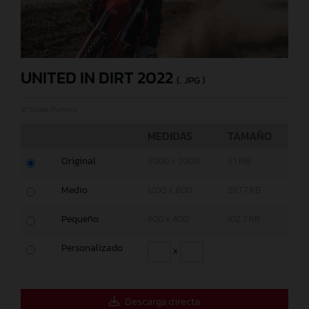
UNITED IN DIRT 2022
(. JPG )
© Sebas Romero
MEDIDAS
TAMAÑO
Original
3000 x 2000
3,1 MB
Medio
1200 x 800
287,7 KB
Pequeño
600 x 400
102,7 KB
Personalizado
x
Descarga directa