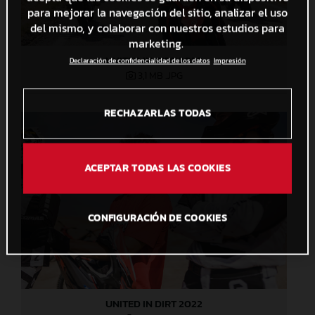
para mejorar la navegación del sitio, analizar el uso
del mismo, y colaborar con nuestros estudios para
marketing.
UNITED IN DIRT 2022
Declaración de confidencialidad de los datos
Impresión
3,1 MB
.JPG
RECHAZARLAS TODAS
ACEPTAR TODAS LAS COOKIES
CONFIGURACIÓN DE COOKIES
UNITED IN DIRT 2022