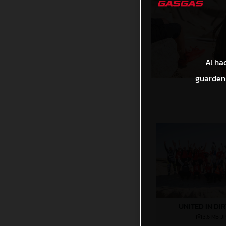
Al ha
guarden 
UNITED IN DI
3,6 MB
.J