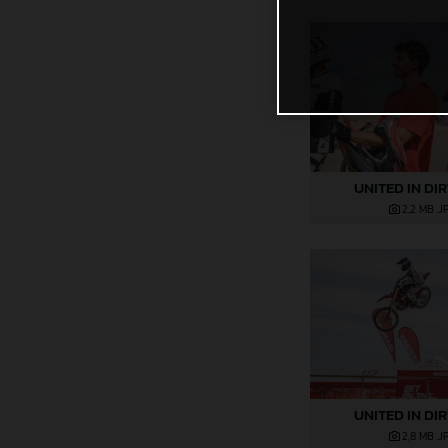
UNITED IN DI
2,2 MB
.J
UNITED IN DI
2,8 MB
.J