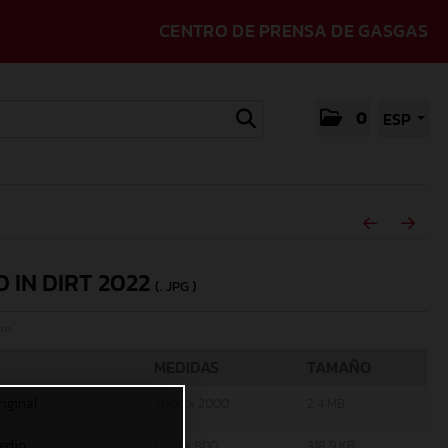
CENTRO DE PRENSA DE GASGAS
0
ESP
D IN DIRT 2022
(. JPG )
ro
MEDIDAS
TAMAÑO
riginal
3000 x 2000
2,4 MB
edio
1200 x 800
318,9 KB