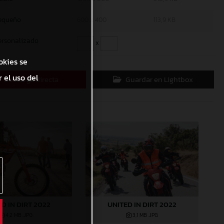
equeño
600 x 400
113,9 KB
ersonalizado
x
okies se
 el uso del
Descarga directa
Guardar en Lightbox
D IN DIRT 2022
UNITED IN DIRT 2022
4,2 MB
.JPG
3,1 MB
.JPG