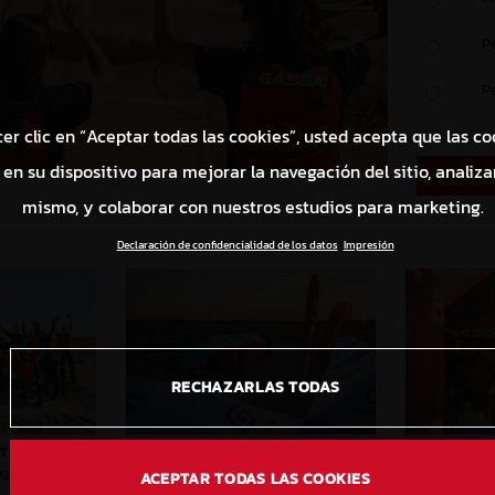
P
P
cer clic en “Aceptar todas las cookies”, usted acepta que las co
en su dispositivo para mejorar la navegación del sitio, analizar
mismo, y colaborar con nuestros estudios para marketing.
Declaración de confidencialidad de los datos
Impresión
RECHAZARLAS TODAS
RT 2022
UNITED IN DIRT 2022
UNITE
PG
3,6 MB
.JPG
ACEPTAR TODAS LAS COOKIES