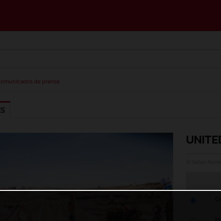
omunicados de prensa
ES
UNITE
© Sebas Rome
O
M