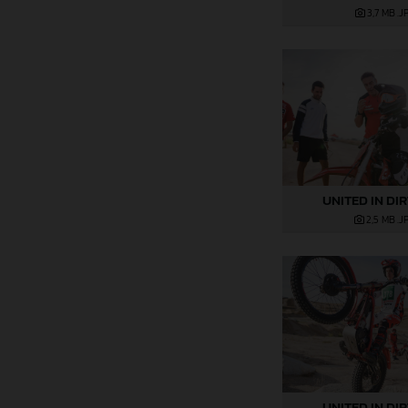
3,7 MB
.J
UNITED IN DI
2,5 MB
.J
UNITED IN DI