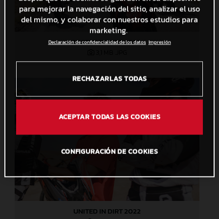
para mejorar la navegación del sitio, analizar el uso
del mismo, y colaborar con nuestros estudios para
marketing.
UNITED IN DIRT 2022
Declaración de confidencialidad de los datos
Impresión
3,1 MB
.JPG
RECHAZARLAS TODAS
ACEPTAR TODAS LAS COOKIES
CONFIGURACIÓN DE COOKIES
UNITED IN DIRT 2022