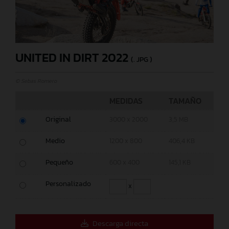
UNITED IN DIRT 2022
(. JPG )
© Sebas Romero
MEDIDAS
TAMAÑO
Original
3000 x 2000
3,5 MB
Medio
1200 x 800
406,4 KB
Pequeño
600 x 400
145,1 KB
Personalizado
x
Descarga directa