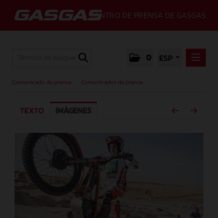
CENTRO DE PRENSA DE GASGAS
0
ESP
COMUNICADO DE PRENSA
Comunicado de prensa
/
Comunicados de prensa
COMUNICADOS DE PRENSA
TEXTO
IMÁGENES
MEDIA
GALLERY
GASGAS
CONTACTO