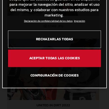
para mejorar la navegación del sitio, analizar el uso
del mismo, y colaborar con nuestros estudios para
marketing.
UNITED IN DIRT 2022
Declaración de confidencialidad de los datos
Impresión
3,1 MB
.JPG
RECHAZARLAS TODAS
ACEPTAR TODAS LAS COOKIES
CONFIGURACIÓN DE COOKIES
UNITED IN DIRT 2022