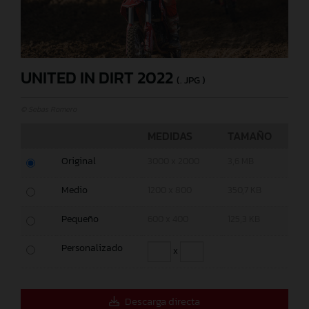
UNITED IN DIRT 2022
(. JPG )
© Sebas Romero
MEDIDAS
TAMAÑO
Original
3000 x 2000
3,6 MB
Medio
1200 x 800
350,7 KB
Pequeño
600 x 400
125,3 KB
Personalizado
x
Descarga directa