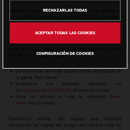
¡Nuevos estilos y líneas clásicas! De eso consta la
RECHAZARLAS TODAS
gama 2025 Team Wear de GASGAS. Esta renovada
colección, que aporta aún más pasión a tu armario,
tiene un montón de opciones para que te sientas bien,
ACEPTAR TODAS LAS COOKIES
haga el tiempo que haga. ¿A qué esperas? Pásate por
tu
concesionario GASGAS
más cercano y hazte con la
ropa de equipo Team Wear más cool que existe en el
CONFIGURACIÓN DE COOKIES
mundo de las motos offroad.
¡GASGAS trae aún más pasión con la ampliación de
la gama Team Wear!
Encuentra tus prendas favoritas en
los
concesionarios GASGAS
de todo el mundo
Echa un vistazo a toda la colección
Team
Wear
ahora mismo
Podríamos afirmar con orgullo que estamos
cambiando las reglas del juego con nuestra ropa de