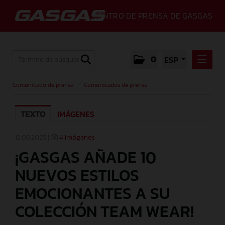
CENTRO DE PRENSA DE GASGAS
0
ESP
COMUNICADO DE PRENSA
Comunicado de prensa
/
Comunicados de prensa
COMUNICADOS DE PRENSA
TEXTO
IMÁGENES
MEDIA
GALLERY
12.06.2025 |
4 Imágenes
¡GASGAS AÑADE 10
GASGAS
NUEVOS ESTILOS
CONTACTO
EMOCIONANTES A SU
COLECCIÓN TEAM WEAR!