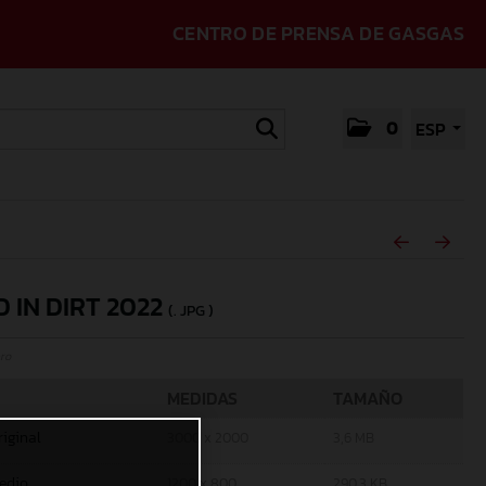
CENTRO DE PRENSA DE GASGAS
0
ESP
D IN DIRT 2022
(. JPG )
ro
MEDIDAS
TAMAÑO
riginal
3000 x 2000
3,6 MB
edio
1200 x 800
290,3 KB