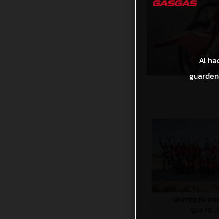
Al ha
guarden 
UNITED IN DI
3,6 MB
.J