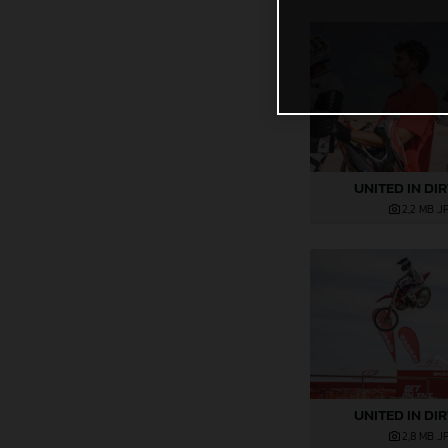
UNITED IN DI
2,2 MB
.J
UNITED IN DI
2,8 MB
.J