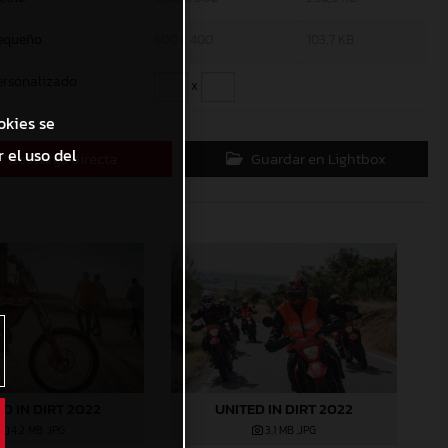
equeño
600 x 400
103,7 KB
ersonalizado
x
okies se
 el uso del
Descarga directa
Guardar en Lightbox
D IN DIRT 2022
UNITED IN DIRT 2022
4,2 MB
.JPG
3,1 MB
.JPG