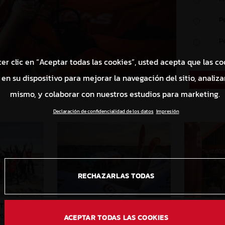
P
P
cer clic en “Aceptar todas las cookies”, usted acepta que las co
en su dispositivo para mejorar la navegación del sitio, analizar
mismo, y colaborar con nuestros estudios para marketing.
Declaración de confidencialidad de los datos
Impresión
RECHAZARLAS TODAS
RT 2022
UNITED IN DIRT 2022
UNITE
PG
3,6 MB
.JPG
ACEPTAR TODAS LAS COOKIES