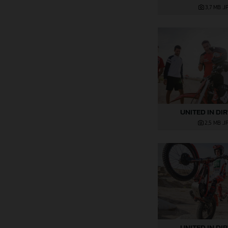
3,7 MB
.J
UNITED IN DI
2,5 MB
.J
UNITED IN DI