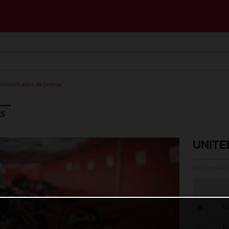
omunicados de prensa
ES
UNITE
© Sebas Rome
O
M