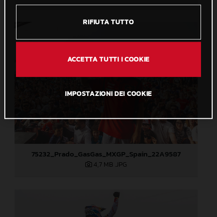
RIFIUTA TUTTO
ACCETTA TUTTI I COOKIE
IMPOSTAZIONI DEI COOKIE
75232_Prado_GasGas_MXGP_Spain_22A9587
4,7 MB
.JPG