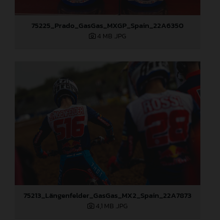
75225_Prado_GasGas_MXGP_Spain_22A6350
4 MB
.JPG
75213_Längenfelder_GasGas_MX2_Spain_22A7873
4,1 MB
.JPG