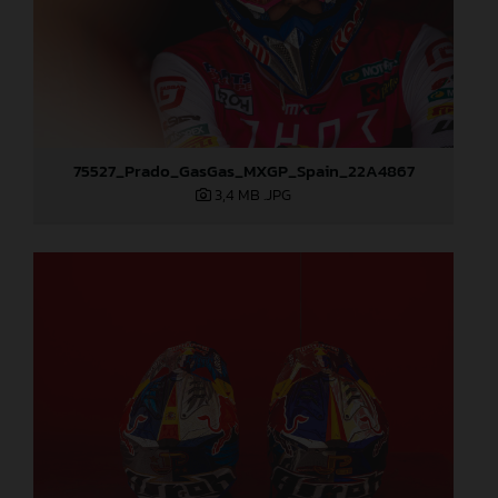
75527_Prado_GasGas_MXGP_Spain_22A4867
3,4 MB
.JPG