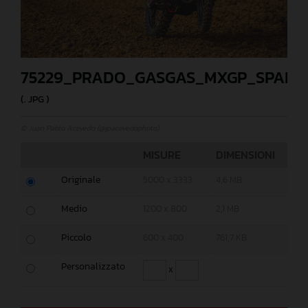
75229_PRADO_GASGAS_MXGP_SPAIN_
(. JPG )
© Juan Pablo Acevedo (@jpacevedophoto)
MISURE
DIMENSIONI
Originale
5000 x 3333
4,6 MB
Medio
1200 x 800
2,1 MB
Piccolo
600 x 400
761,7 KB
Personalizzato
x