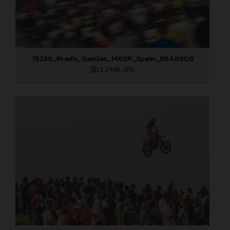
75239_Prado_GasGas_MXGP_Spain_96A8908
3,3 MB
.JPG