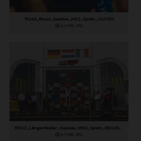
75243_Rossi_GasGas_MX2_Spain_22A7311
4,4 MB
.JPG
75522_Längenfelder_GasGas_MX2_Spain_96A2860
4,7 MB
.JPG