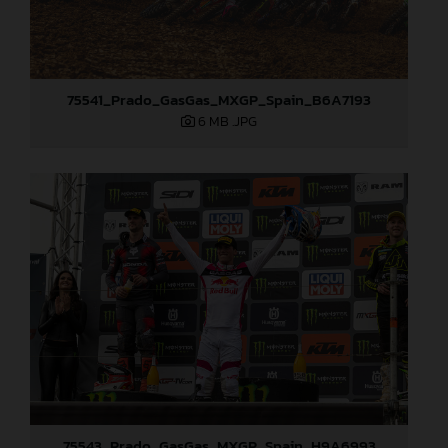
75541_Prado_GasGas_MXGP_Spain_B6A7193
6 MB
.JPG
75543_Prado_GasGas_MXGP_Spain_H9A6993