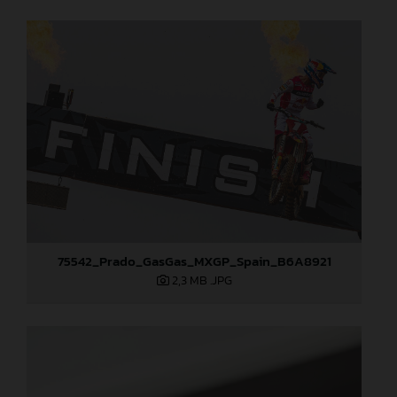
75542_Prado_GasGas_MXGP_Spain_B6A8921
2,3 MB
.JPG