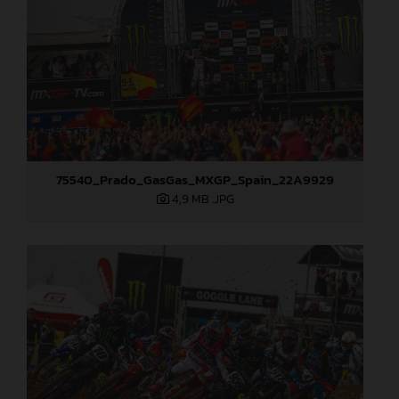
75540_Prado_GasGas_MXGP_Spain_22A9929
4,9 MB
.JPG