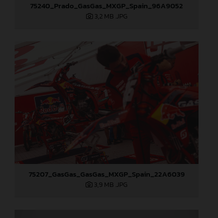
75240_Prado_GasGas_MXGP_Spain_96A9052
3,2 MB
.JPG
75207_GasGas_GasGas_MXGP_Spain_22A6039
3,9 MB
.JPG