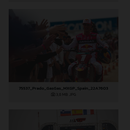
75537_Prado_GasGas_MXGP_Spain_22A7603
3,8 MB
.JPG