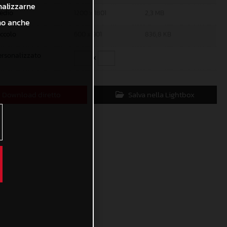
nalizzarne
edio
1200 x 1801
2,3 MB
ono anche
iccolo
600 x 901
836,8 KB
ersonalizzato
x
Download diretto
Salva nella Lightbox