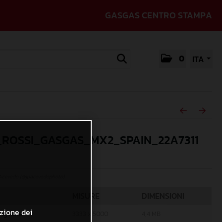
GASGAS CENTRO STAMPA
0
ITA
_ROSSI_GASGAS_MX2_SPAIN_22A7311
Acevedo (@jpacevedophoto)
MISURE
DIMENSIONI
azione dei
riginale
3333 x 5000
4,4 MB