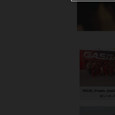
5,4 MB
.J