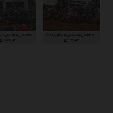
75540_Prado_GasGas_MXGP_Spain_22A9929
75541_Prado_GasGas_MXGP_Spain_B6A7193
4,9 MB
.JPG
6 MB
.JPG