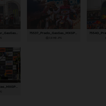
75522_Längenfelder_GasGas_MX2_Spain_96A2860
75537_Prado_GasGas_MXGP_Spain_22A7603
PG
3,8 MB
.JPG
75543_Prado_GasGas_MXGP_Spain_H9A6993
PG