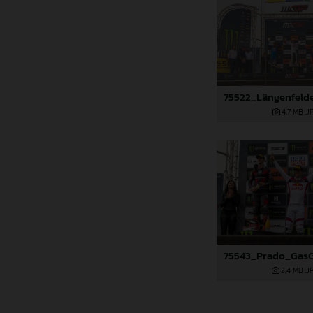
4,7 MB
.J
2,4 MB
.J