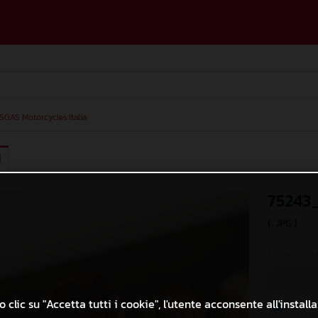
SGAS Motorcycles Italia
I
75243
(. JPG )
© Juan Pablo 
 clic su "Accetta tutti i cookie", l'utente acconsente all'install
O