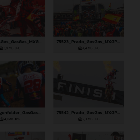
75207_GasGas_GasGas_MXGP_Spain_22A6039
75523_Prado_GasGas_MXGP_Spain_22A0006
3,9 MB
.JPG
4,4 MB
.JPG
75542_Prado_GasGas_MXGP_Spain_B6A8921
75213_Längenfelder_GasGas_MX2_Spain_22A7873
2,3 MB
.JPG
4,1 MB
.JPG