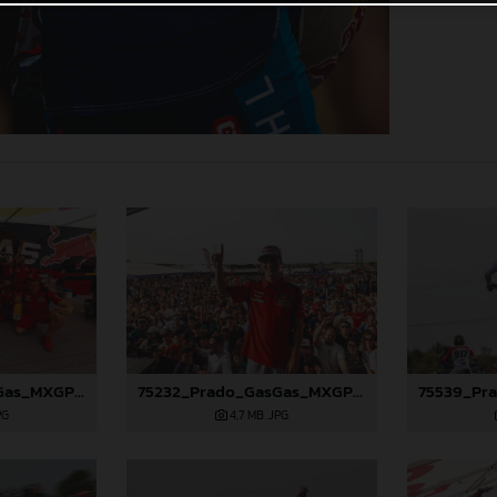
75526_Prado_GasGas_MXGP_Spain_22A0502
75232_Prado_GasGas_MXGP_Spain_22A9587
PG
4,7 MB
.JPG