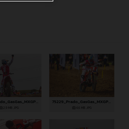
75539_Prado_GasGas_MXGP_Spain_22A9817
75229_Prado_GasGas_MXGP_Spain_22A6691
2,9 MB
.JPG
4,6 MB
.JPG