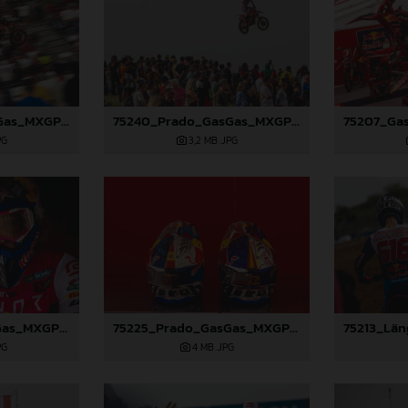
75239_Prado_GasGas_MXGP_Spain_96A8908
75240_Prado_GasGas_MXGP_Spain_96A9052
PG
3,2 MB
.JPG
75527_Prado_GasGas_MXGP_Spain_22A4867
75225_Prado_GasGas_MXGP_Spain_22A6350
PG
4 MB
.JPG