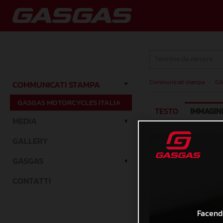
Communicati stampa
/
GA
COMMUNICATI STAMPA
GASGAS MOTORCYCLES ITALIA
TESTO
IMMAGIN
MEDIA
GALLERY
GASGAS
CONTATTI
Facendo