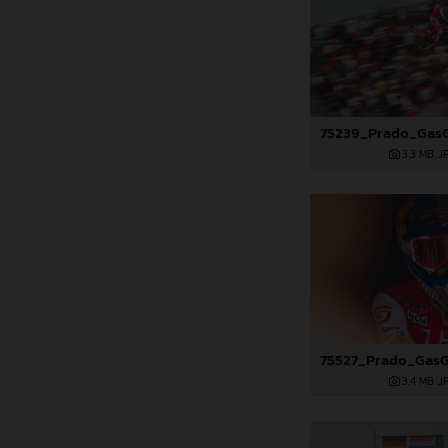
3,3 MB
.J
3,4 MB
.J