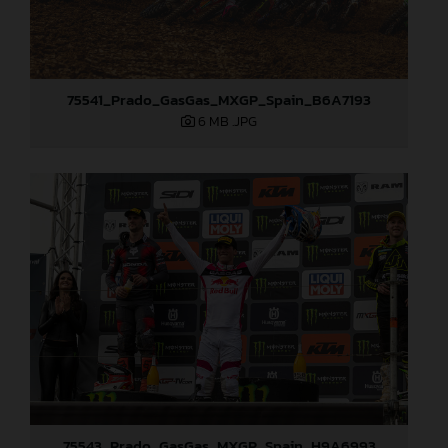
75541_Prado_GasGas_MXGP_Spain_B6A7193
6 MB
.JPG
75543_Prado_GasGas_MXGP_Spain_H9A6993