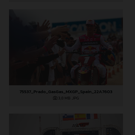
75537_Prado_GasGas_MXGP_Spain_22A7603
3,8 MB
.JPG