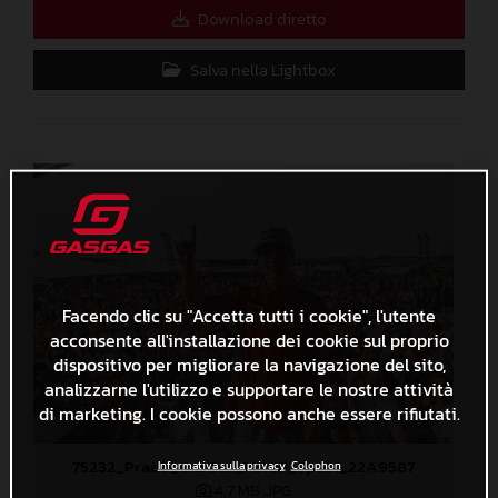
Download diretto
Salva nella Lightbox
Facendo clic su "Accetta tutti i cookie", l'utente
acconsente all'installazione dei cookie sul proprio
dispositivo per migliorare la navigazione del sito,
analizzarne l'utilizzo e supportare le nostre attività
di marketing. I cookie possono anche essere rifiutati.
75232_Prado_GasGas_MXGP_Spain_22A9587
Informativa sulla privacy
Colophon
4,7 MB
.JPG