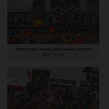
75540_Prado_GasGas_MXGP_Spain_22A9929
4,9 MB
.JPG