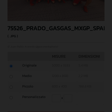
75526_PRADO_GASGAS_MXGP_SPAIN
(. JPG )
© Juan Pablo Acevedo (@jpacevedophoto)
MISURE
DIMENSIONI
Originale
5000 x 3333
5,4 MB
Medio
1200 x 800
2,2 MB
Piccolo
600 x 400
788,6 KB
Personalizzato
x