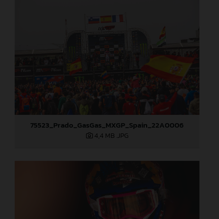
75523_Prado_GasGas_MXGP_Spain_22A0006
4,4 MB
.JPG