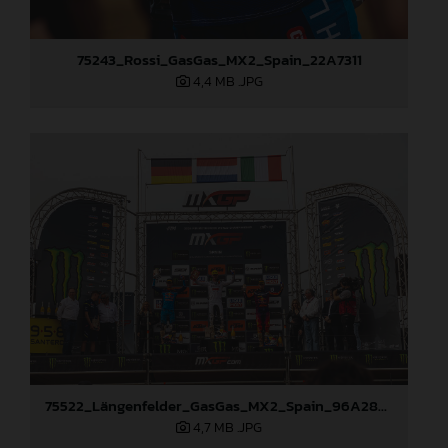
75243_Rossi_GasGas_MX2_Spain_22A7311
4,4 MB
.JPG
75522_Längenfelder_GasGas_MX2_Spain_96A2860
4,7 MB
.JPG