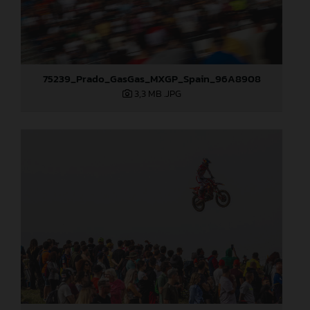
75239_Prado_GasGas_MXGP_Spain_96A8908
3,3 MB
.JPG