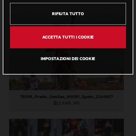
RIFIUTA TUTTO
ACCETTA TUTTI I COOKIE
IMPOSTAZIONI DEI COOKIE
75539_Prado_GasGas_MXGP_Spain_22A9817
2,9 MB
.JPG