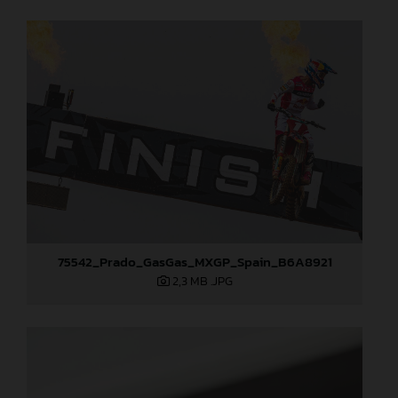
75542_Prado_GasGas_MXGP_Spain_B6A8921
2,3 MB
.JPG