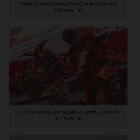
75240_Prado_GasGas_MXGP_Spain_96A9052
3,2 MB
.JPG
75207_GasGas_GasGas_MXGP_Spain_22A6039
3,9 MB
.JPG