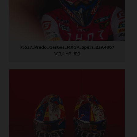
75527_Prado_GasGas_MXGP_Spain_22A4867
3,4 MB
.JPG