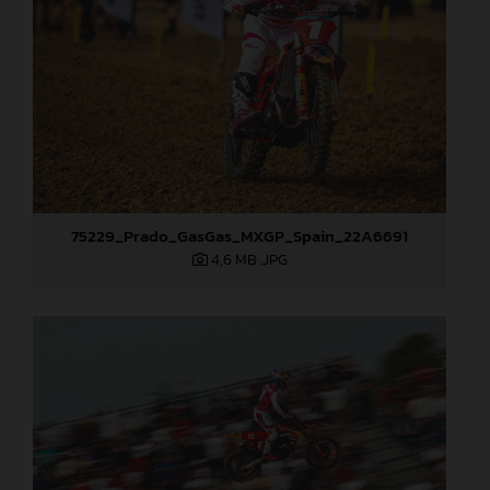
75229_Prado_GasGas_MXGP_Spain_22A6691
4,6 MB
.JPG