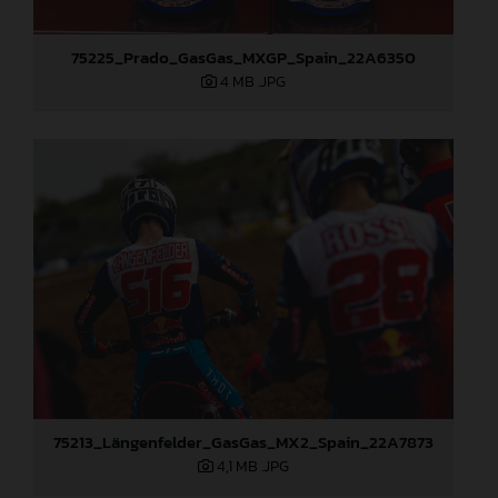
75225_Prado_GasGas_MXGP_Spain_22A6350
4 MB
.JPG
75213_Längenfelder_GasGas_MX2_Spain_22A7873
4,1 MB
.JPG