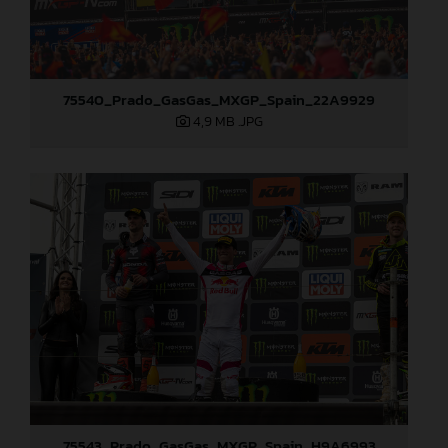
75540_Prado_GasGas_MXGP_Spain_22A9929
4,9 MB
.JPG
75543_Prado_GasGas_MXGP_Spain_H9A6993