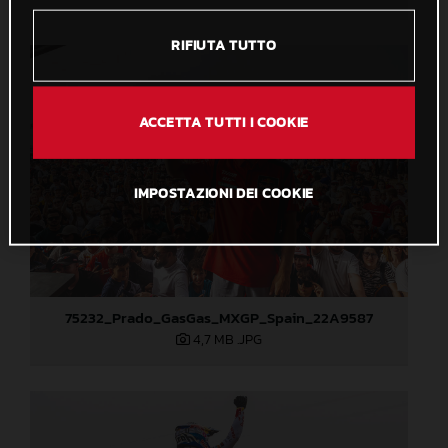
RIFIUTA TUTTO
ACCETTA TUTTI I COOKIE
IMPOSTAZIONI DEI COOKIE
75232_Prado_GasGas_MXGP_Spain_22A9587
4,7 MB
.JPG