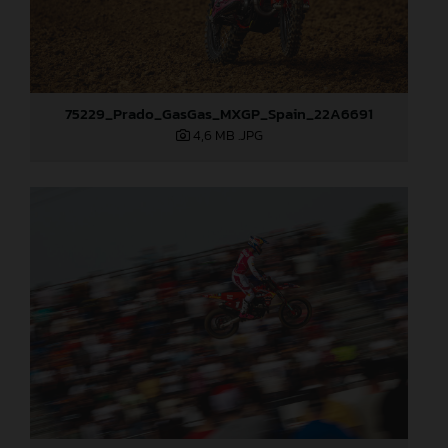
75229_Prado_GasGas_MXGP_Spain_22A6691
4,6 MB
.JPG