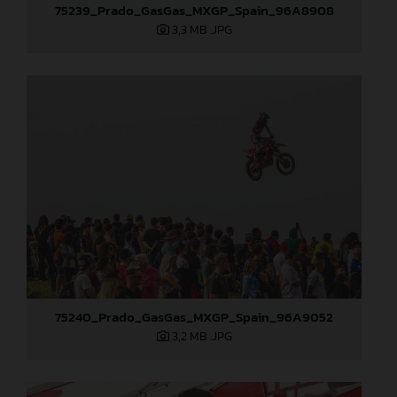
75239_Prado_GasGas_MXGP_Spain_96A8908
3,3 MB
.JPG
75240_Prado_GasGas_MXGP_Spain_96A9052
3,2 MB
.JPG