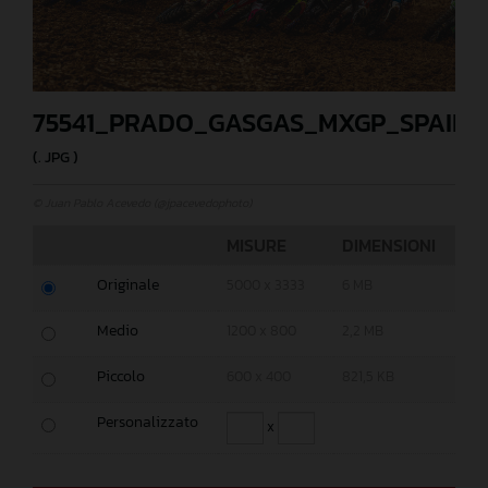
75541_PRADO_GASGAS_MXGP_SPAIN_
(. JPG )
© Juan Pablo Acevedo (@jpacevedophoto)
MISURE
DIMENSIONI
Originale
5000 x 3333
6 MB
Medio
1200 x 800
2,2 MB
Piccolo
600 x 400
821,5 KB
Personalizzato
x