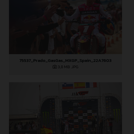
75537_Prado_GasGas_MXGP_Spain_22A7603
3,8 MB
.JPG