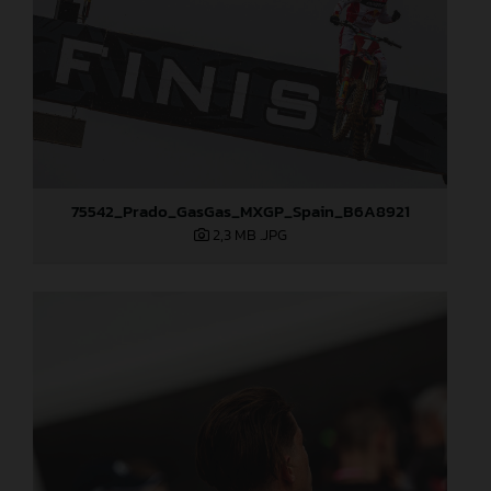
75542_Prado_GasGas_MXGP_Spain_B6A8921
2,3 MB
.JPG