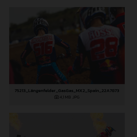
75213_Längenfelder_GasGas_MX2_Spain_22A7873
4,1 MB
.JPG