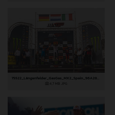
75522_Längenfelder_GasGas_MX2_Spain_96A2860
4,7 MB
.JPG