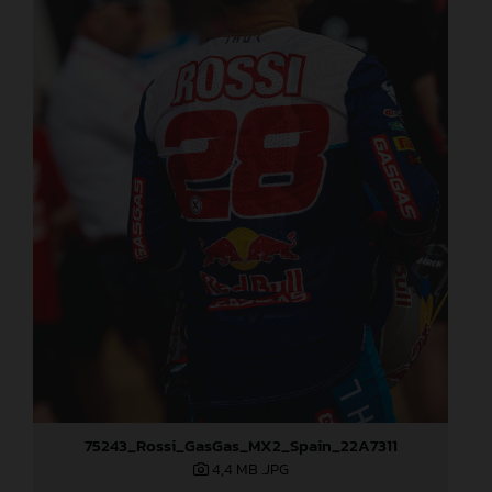
75243_Rossi_GasGas_MX2_Spain_22A7311
4,4 MB
.JPG