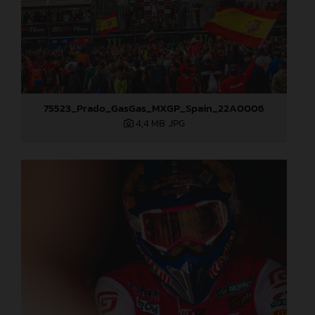
75523_Prado_GasGas_MXGP_Spain_22A0006
4,4 MB
.JPG