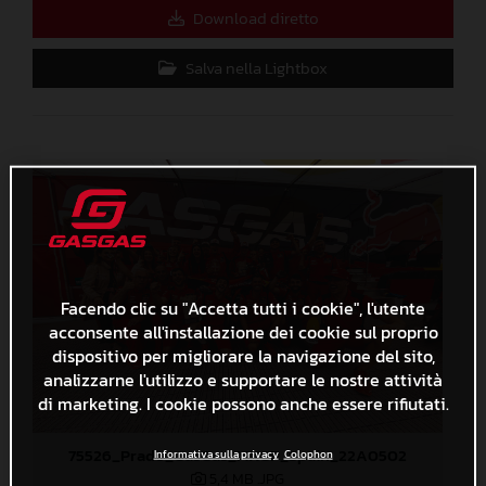
Download diretto
Salva nella Lightbox
Facendo clic su "Accetta tutti i cookie", l'utente
acconsente all'installazione dei cookie sul proprio
dispositivo per migliorare la navigazione del sito,
analizzarne l'utilizzo e supportare le nostre attività
di marketing. I cookie possono anche essere rifiutati.
75526_Prado_GasGas_MXGP_Spain_22A0502
Informativa sulla privacy
Colophon
5,4 MB
.JPG