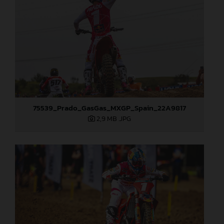
75539_Prado_GasGas_MXGP_Spain_22A9817
2,9 MB
.JPG