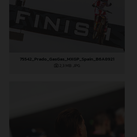
75542_Prado_GasGas_MXGP_Spain_B6A8921
2,3 MB
.JPG