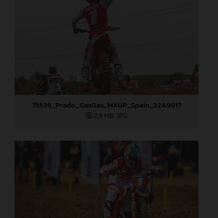
75539_Prado_GasGas_MXGP_Spain_22A9817
2,9 MB
.JPG