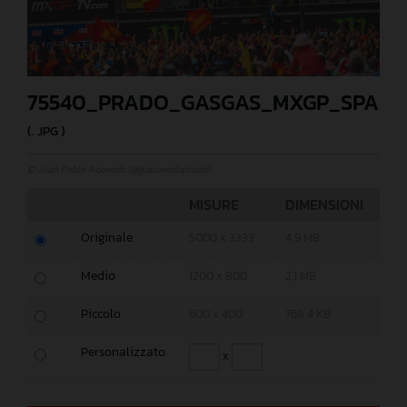
75540_PRADO_GASGAS_MXGP_SPAIN
(. JPG )
© Juan Pablo Acevedo (@jpacevedophoto)
MISURE
DIMENSIONI
Originale
5000 x 3333
4,9 MB
Medio
1200 x 800
2,1 MB
Piccolo
600 x 400
768,4 KB
Personalizzato
x