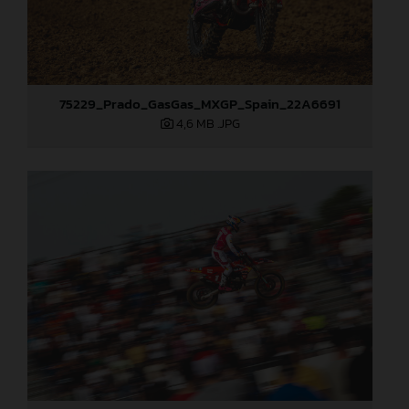
75229_Prado_GasGas_MXGP_Spain_22A6691
4,6 MB
.JPG