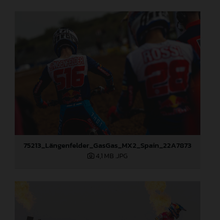
75213_Längenfelder_GasGas_MX2_Spain_22A7873
4,1 MB
.JPG