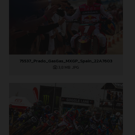
75537_Prado_GasGas_MXGP_Spain_22A7603
3,8 MB
.JPG