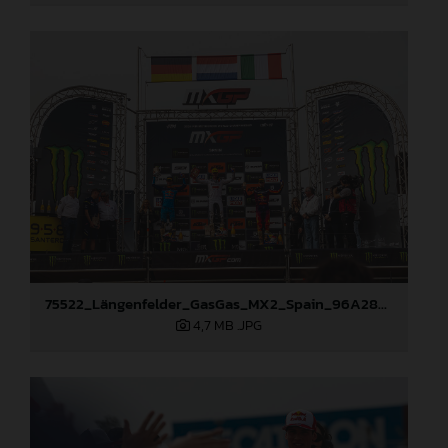
75522_Längenfelder_GasGas_MX2_Spain_96A2860
4,7 MB
.JPG