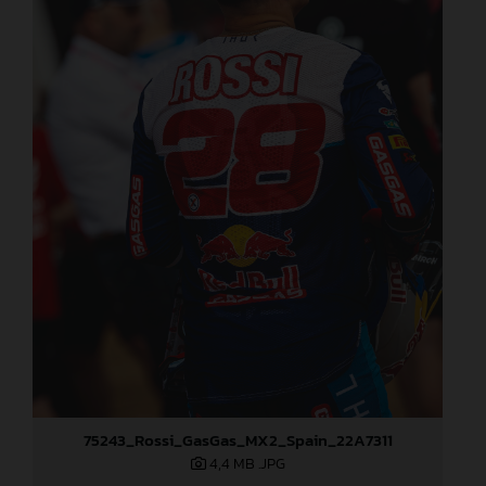
75243_Rossi_GasGas_MX2_Spain_22A7311
4,4 MB
.JPG