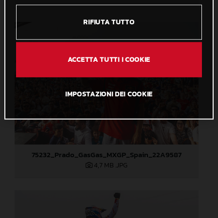
RIFIUTA TUTTO
ACCETTA TUTTI I COOKIE
IMPOSTAZIONI DEI COOKIE
75232_Prado_GasGas_MXGP_Spain_22A9587
4,7 MB
.JPG