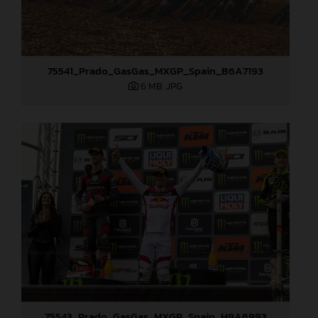
75541_Prado_GasGas_MXGP_Spain_B6A7193
6 MB
.JPG
75543_Prado_GasGas_MXGP_Spain_H9A6993