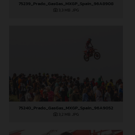
75239_Prado_GasGas_MXGP_Spain_96A8908
3,3 MB
.JPG
75240_Prado_GasGas_MXGP_Spain_96A9052
3,2 MB
.JPG