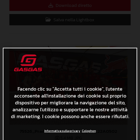
Download diretto
Salva nella Lightbox
Facendo clic su "Accetta tutti i cookie", l'utente
acconsente all'installazione dei cookie sul proprio
dispositivo per migliorare la navigazione del sito,
analizzarne l'utilizzo e supportare le nostre attività
di marketing. I cookie possono anche essere rifiutati.
75526_Prado_GasGas_MXGP_Spain_22A0502
Informativa sulla privacy
Colophon
5,4 MB
.JPG