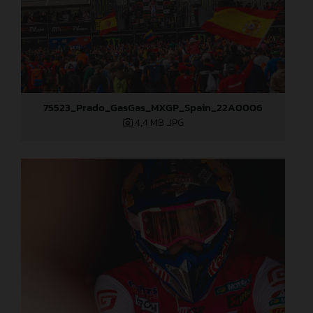
75523_Prado_GasGas_MXGP_Spain_22A0006
4,4 MB
.JPG