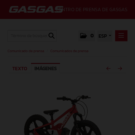
CENTRO DE PRENSA DE GASGAS
0
ESP
COMUNICADO DE PRENSA
Comunicado de prensa
/
Comunicados de prensa
COMUNICADOS DE PRENSA
TEXTO
IMÁGENES
MEDIA
GALLERY
GASGAS
CONTACTO