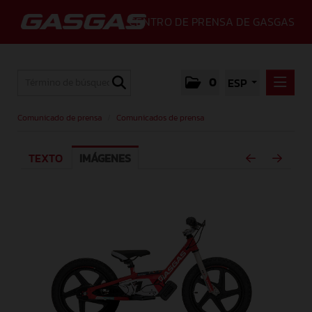
CENTRO DE PRENSA DE GASGAS
0
ESP
COMUNICADO DE PRENSA
Comunicado de prensa
/
Comunicados de prensa
COMUNICADOS DE PRENSA
TEXTO
IMÁGENES
MEDIA
GALLERY
GASGAS
CONTACTO