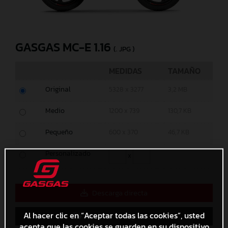
GASGAS MC-E 1.16
(. JPG )
MEDIDAS
TAMAÑO
Original
5328 x 3277
3,2 MB
Medio
1200 x 739
130,7 KB
Pequeño
600 x 370
46,7 KB
Personalizado
x
Descarga directa
Al hacer clic en “Aceptar todas las cookies”, usted
Guardar en Lightbox
acepta que las cookies se guarden en su dispositivo