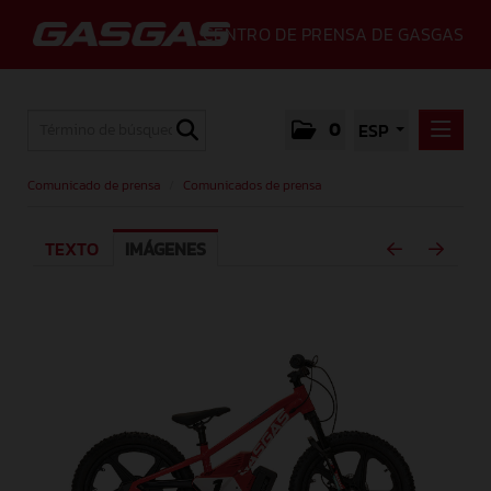
CENTRO DE PRENSA DE GASGAS
0
ESP
COMUNICADO DE PRENSA
Comunicado de prensa
/
Comunicados de prensa
COMUNICADOS DE PRENSA
TEXTO
IMÁGENES
MEDIA
GALLERY
GASGAS
CONTACTO