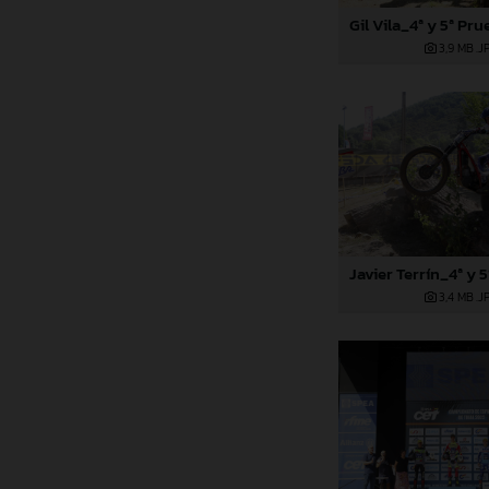
3,9 MB
.J
3,4 MB
.J