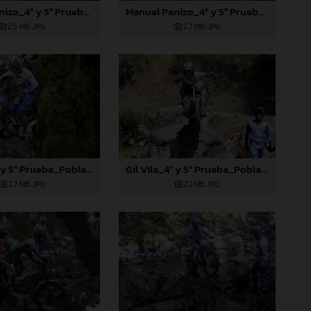
Manuel Panizo_4ª y 5ª Prueba_Pobladura de las Regueras (León)
Manuel Panizo_4ª y 5ª Prueba_Pobladura de las Regueras (León)
2,5 MB
.JPG
2,7 MB
.JPG
Gil Vila_4ª y 5ª Prueba_Pobladura de las Regueras (León)
Gil Vila_4ª y 5ª Prueba_Pobladura de las Regueras (León)
2,7 MB
.JPG
2,1 MB
.JPG