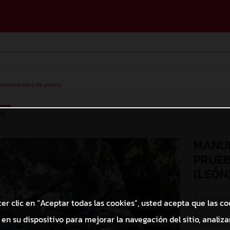
omunicados de prensa
ES
MANUE
PRUEB
(LEÓN
© jcvazquezm
cer clic en “Aceptar todas las cookies”, usted acepta que las co
en su dispositivo para mejorar la navegación del sitio, analizar