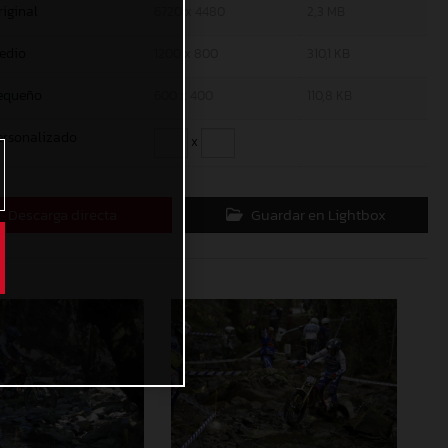
riginal
6720 x 4480
2,3 MB
edio
1200 x 800
310,1 KB
equeño
600 x 400
110,8 KB
ersonalizado
x
Descarga directa
Guardar en Lightbox