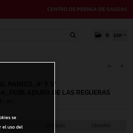
CENTRO DE PRENSA DE GASGAS
0
ESP
L PANIZO_4ª Y 5ª
A_POBLADURA DE LAS REGUERAS
)
(. JPG )
edia
okies se
MEDIDAS
TAMAÑO
 el uso del