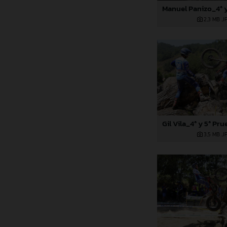
2,3 MB
.J
3,5 MB
.J