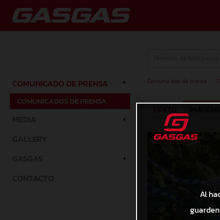
Comunicado de prensa
/
C
COMUNICADO DE PRENSA
COMUNICADOS DE PRENSA
TEXTO
IMÁGEN
MEDIA
GALLERY
GASGAS
CONTACTO
Al ha
guarden 