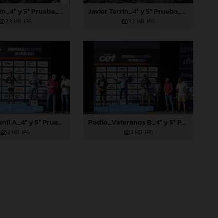
Javier Terrín_4ª y 5ª Prueba_Pobladura de las Regueras (León)
Javier Terrín_4ª y 5ª Prueba_Pobladura de las Regueras (León)
2,3 MB
.JPG
3,2 MB
.JPG
Podio Juvenil A_4ª y 5ª Prueba_Pobladura de las Regueras (León)
Podio_Veteranos B_4ª y 5ª Prueba_Pobladura de las Regueras (León)
2 MB
.JPG
3 MB
.JPG