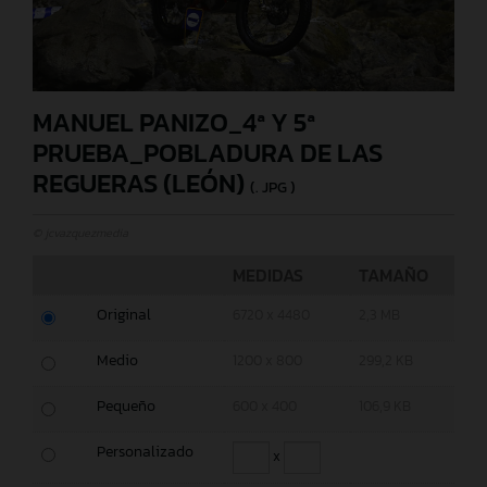
MANUEL PANIZO_4ª Y 5ª
PRUEBA_POBLADURA DE LAS
REGUERAS (LEÓN)
(. JPG )
© jcvazquezmedia
MEDIDAS
TAMAÑO
Original
6720 x 4480
2,3 MB
Medio
1200 x 800
299,2 KB
Pequeño
600 x 400
106,9 KB
Personalizado
x