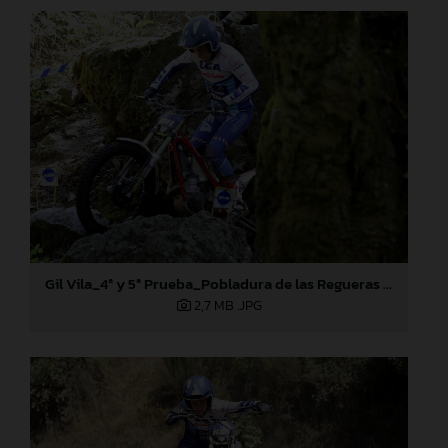
Gil Vila_4ª y 5ª Prueba_Pobladura de las Regueras (León)
2,7 MB
.JPG