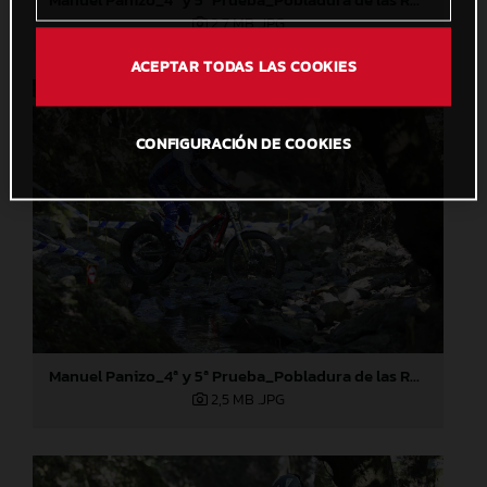
2,7 MB
.JPG
ACEPTAR TODAS LAS COOKIES
CONFIGURACIÓN DE COOKIES
Manuel Panizo_4ª y 5ª Prueba_Pobladura de las Regueras (León)
2,5 MB
.JPG