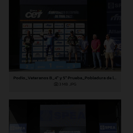
Podio_Veteranos B_4ª y 5ª Prueba_Pobladura de las Regueras (León)
3 MB
.JPG