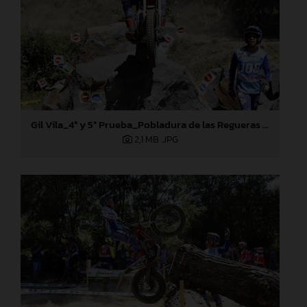
Gil Vila_4ª y 5ª Prueba_Pobladura de las Regueras (León)
2,1 MB
.JPG