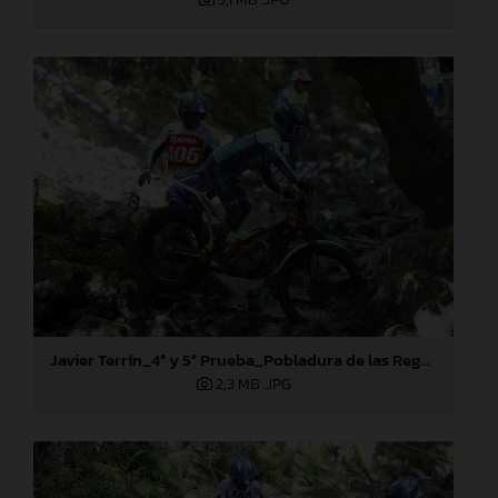
Javier Terrín_4ª y 5ª Prueba_Pobladura de las Regueras (León)
2,3 MB
.JPG