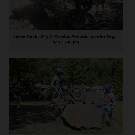
Javier Terrín_4ª y 5ª Prueba_Pobladura de las Regueras (León)
3,4 MB
.JPG