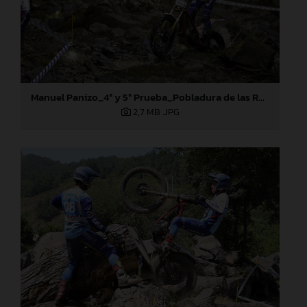
Manuel Panizo_4ª y 5ª Prueba_Pobladura de las Regueras (León)
2,7 MB
.JPG