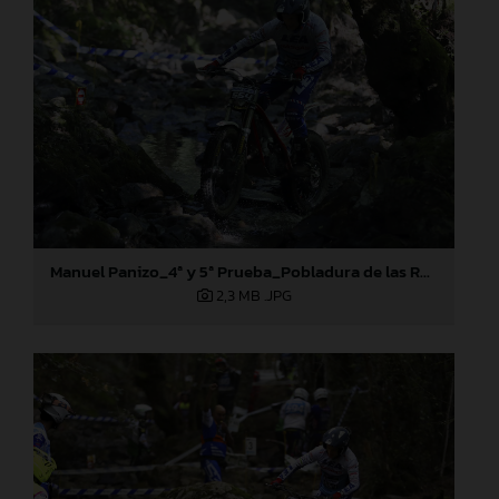
Manuel Panizo_4ª y 5ª Prueba_Pobladura de las Regueras (León)
2,3 MB
.JPG