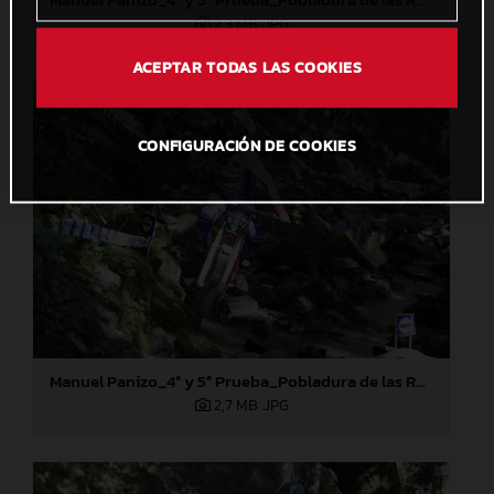
2,3 MB
.JPG
ACEPTAR TODAS LAS COOKIES
CONFIGURACIÓN DE COOKIES
Manuel Panizo_4ª y 5ª Prueba_Pobladura de las Regueras (León)
2,7 MB
.JPG