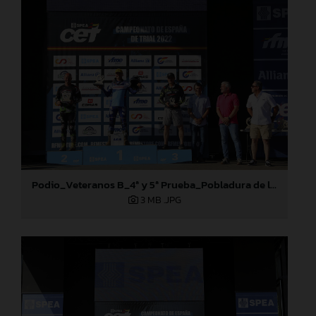
Podio_Veteranos B_4ª y 5ª Prueba_Pobladura de las Regueras (León)
3 MB
.JPG