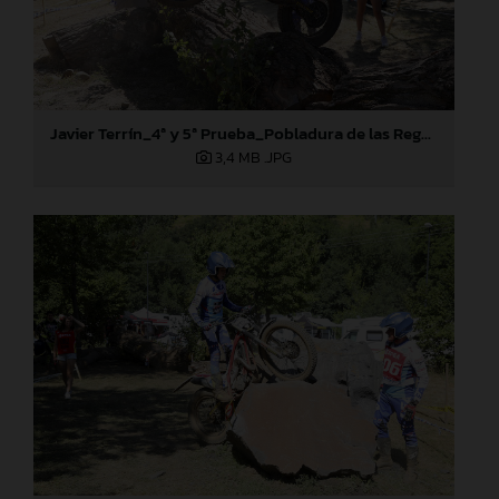
Javier Terrín_4ª y 5ª Prueba_Pobladura de las Regueras (León)
3,4 MB
.JPG