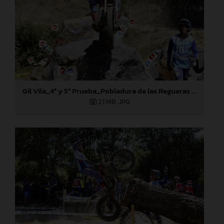
Gil Vila_4ª y 5ª Prueba_Pobladura de las Regueras (León)
2,1 MB
.JPG