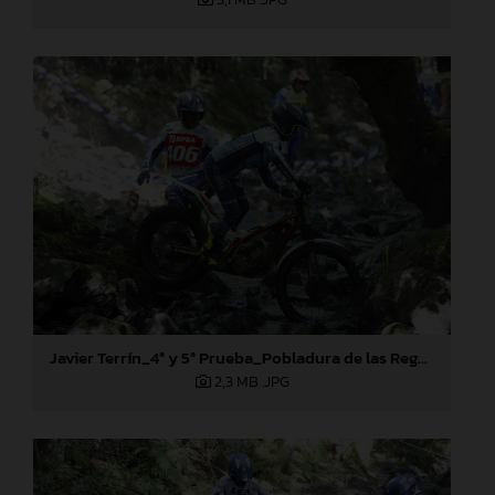
Javier Terrín_4ª y 5ª Prueba_Pobladura de las Regueras (León)
2,3 MB
.JPG