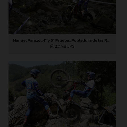
Manuel Panizo_4ª y 5ª Prueba_Pobladura de las Regueras (León)
2,7 MB
.JPG