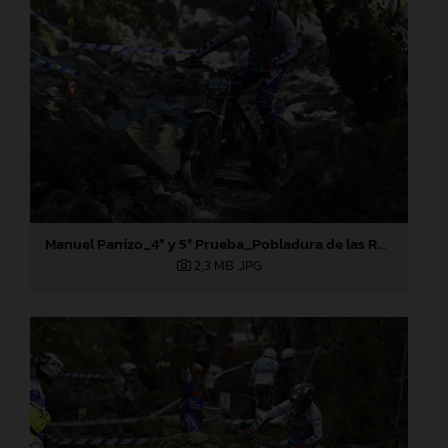
Manuel Panizo_4ª y 5ª Prueba_Pobladura de las Regueras (León)
2,3 MB
.JPG