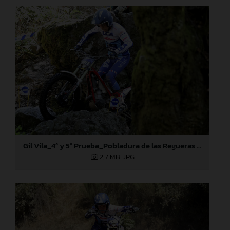
Gil Vila_4ª y 5ª Prueba_Pobladura de las Regueras (León)
2,7 MB
.JPG