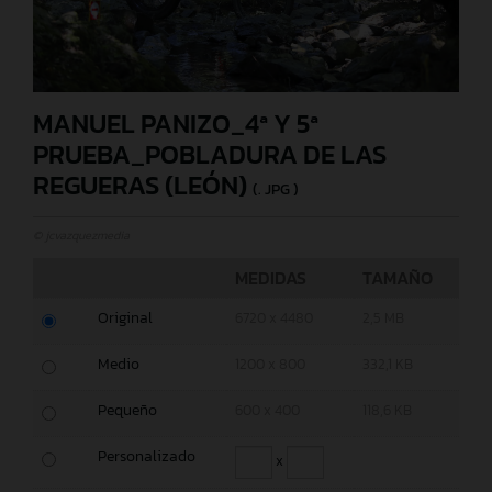
MANUEL PANIZO_4ª Y 5ª
PRUEBA_POBLADURA DE LAS
REGUERAS (LEÓN)
(. JPG )
© jcvazquezmedia
MEDIDAS
TAMAÑO
Original
6720 x 4480
2,5 MB
Medio
1200 x 800
332,1 KB
Pequeño
600 x 400
118,6 KB
Personalizado
x