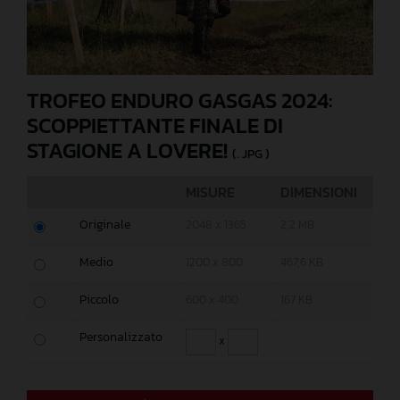
TROFEO ENDURO GASGAS 2024:
SCOPPIETTANTE FINALE DI
STAGIONE A LOVERE!
(. JPG )
MISURE
DIMENSIONI
Originale
2048 x 1365
2,2 MB
Medio
1200 x 800
467,6 KB
Piccolo
600 x 400
167 KB
Personalizzato
x