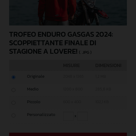
TROFEO ENDURO GASGAS 2024:
SCOPPIETTANTE FINALE DI
STAGIONE A LOVERE!
(. JPG )
MISURE
DIMENSIONI
Originale
2048 x 1365
1,2 MB
Medio
1200 x 800
285,8 KB
Piccolo
600 x 400
102,1 KB
Personalizzato
x