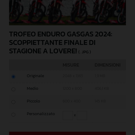
TROFEO ENDURO GASGAS 2024:
SCOPPIETTANTE FINALE DI
STAGIONE A LOVERE!
(. JPG )
MISURE
DIMENSIONI
Originale
2048 x 1365
1,9 MB
Medio
1200 x 800
406,1 KB
Piccolo
600 x 400
145 KB
Personalizzato
x