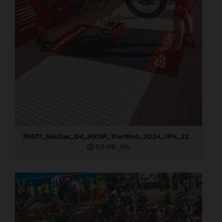
76677_GasGas_04_MXGP_Trentino_2024_JPA_22A2415
5,6 MB
.JPG