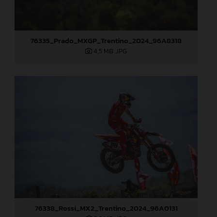
76335_Prado_MXGP_Trentino_2024_96A8318
4,5 MB
.JPG
76338_Rossi_MX2_Trentino_2024_96A0131