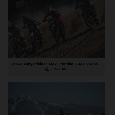
76322_Längenfelder_MX2_Trentino_2024_96A3526
5,7 MB
.JPG