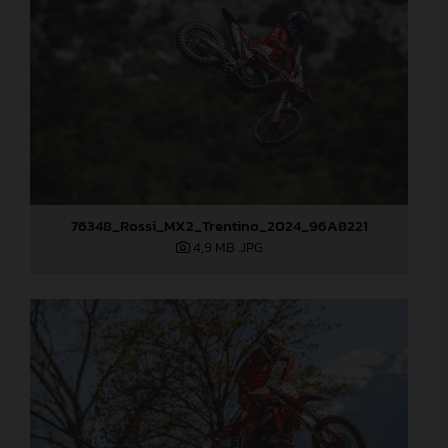
76348_Rossi_MX2_Trentino_2024_96A8221
4,9 MB
.JPG