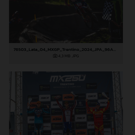
76503_Lata_04_MXGP_Trentino_2024_JPA_96A6774
4,3 MB
.JPG