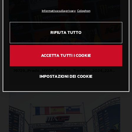
Informativa sulla privacy
Colophon
RIFIUTA TUTTO
ACCETTA TUTTI I COOKIE
76729_Prado_MXGP_GasGas_Trentino_2024_22A7846
IMPOSTAZIONI DEI COOKIE
6,5 MB
.JPG