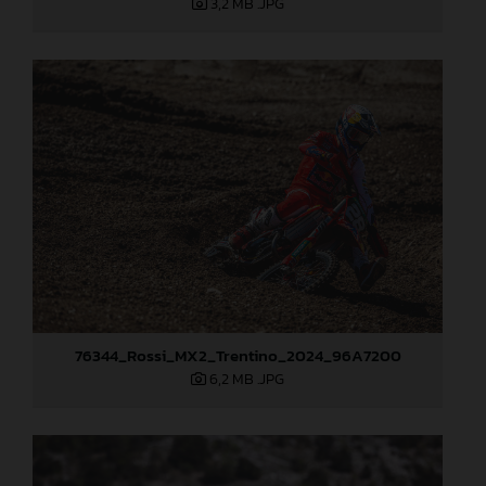
3,2 MB
.JPG
76344_Rossi_MX2_Trentino_2024_96A7200
6,2 MB
.JPG