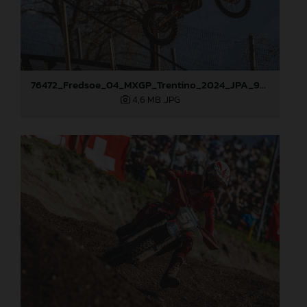
76472_Fredsoe_04_MXGP_Trentino_2024_JPA_96A2650
4,6 MB
.JPG