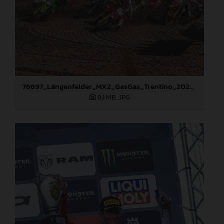
76697_Längenfelder_MX2_GasGas_Trentino_2024_22A6040
8,1 MB
.JPG