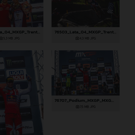
76482_Lata_04_MXGP_Trentino_2024_JPA_22A3219
76503_Lata_04_MXGP_Trentino_2024_JPA_96A6774
5,3 MB
.JPG
4,3 MB
.JPG
76707_Podium_MXGP_MXGP_GasGas_Trentino_2024_22A7964
7,5 MB
.JPG