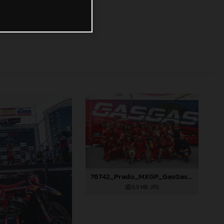
76742_Prado_MXGP_GasGas_Trentino_2024_96A5822
6,9 MB
.JPG