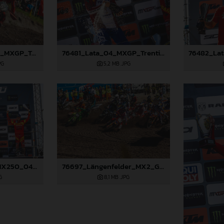
76474_Fredsoe_04_MXGP_Trentino_2024_JPA_96A2869
76481_Lata_04_MXGP_Trentino_2024_JPA_22A3096
PG
5,2 MB
.JPG
76504_Podium_EMX250_04_MXGP_Trentino_2024_JPA_22A3082
76697_Längenfelder_MX2_GasGas_Trentino_2024_22A6040
G
8,1 MB
.JPG