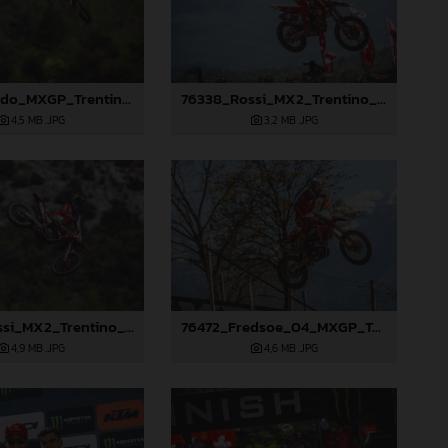
76335_Prado_MXGP_Trentino_2024_96A8318
76338_Rossi_MX2_Trentino_2024_96A0131
4,5 MB
.JPG
3,2 MB
.JPG
76348_Rossi_MX2_Trentino_2024_96A8221
76472_Fredsoe_04_MXGP_Trentino_2024_JPA_96A2650
4,9 MB
.JPG
4,6 MB
.JPG