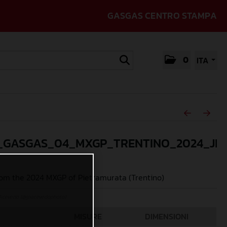
GASGAS CENTRO STAMPA
0
ITA
_GASGAS_04_MXGP_TRENTINO_2024_JPA
om the 2024 MXGP of Pietramurata (Trentino)
Acevedo (@jpacevedophoto)
MISURE
DIMENSIONI