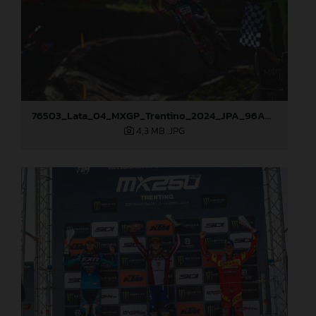
76503_Lata_04_MXGP_Trentino_2024_JPA_96A6774
4,3 MB
.JPG