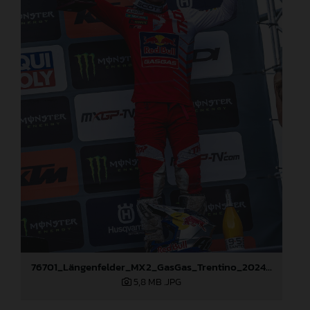
76701_Längenfelder_MX2_GasGas_Trentino_2024_22A7276
5,8 MB
.JPG