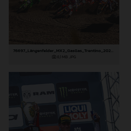
76697_Längenfelder_MX2_GasGas_Trentino_2024_22A6040
8,1 MB
.JPG