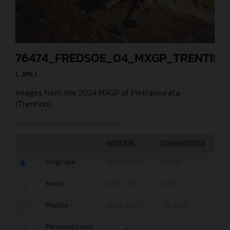
76474_FREDSOE_04_MXGP_TRENTINO
(. JPG )
Images from the 2024 MXGP of Pietramurata
(Trentino)
© Juan Pablo Acevedo (@jpacevedophoto)
MISURE
DIMENSIONI
Originale
5000 x 3333
5,4 MB
Medio
1200 x 800
2,1 MB
Piccolo
600 x 400
765,6 KB
Personalizzato
x