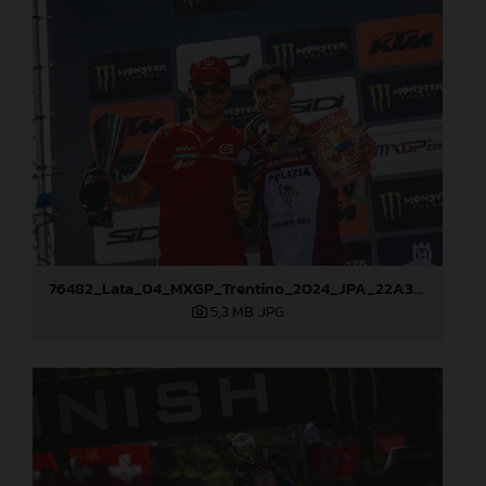
76482_Lata_04_MXGP_Trentino_2024_JPA_22A3219
5,3 MB
.JPG