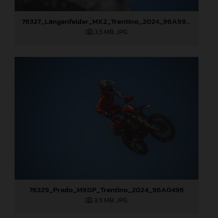
76327_Längenfelder_MX2_Trentino_2024_96A9945
3,5 MB
.JPG
76329_Prado_MXGP_Trentino_2024_96A0496
3,9 MB
.JPG