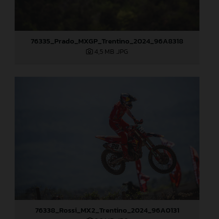
76335_Prado_MXGP_Trentino_2024_96A8318
4,5 MB
.JPG
76338_Rossi_MX2_Trentino_2024_96A0131