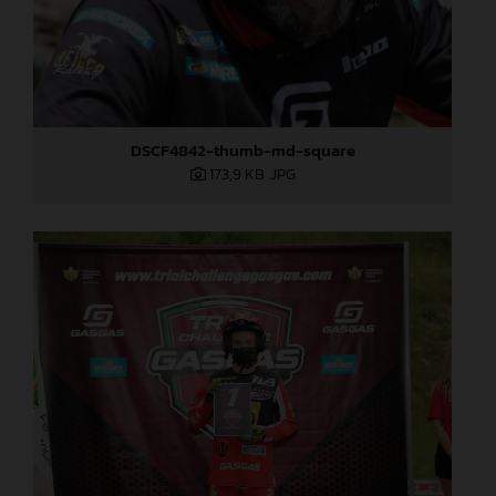
DSCF4842-thumb-md-square
173,9 KB
.JPG