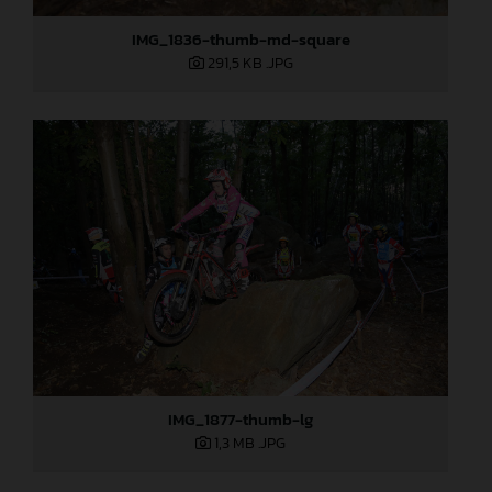
IMG_1836-thumb-md-square
291,5 KB
.JPG
IMG_1877-thumb-lg
1,3 MB
.JPG