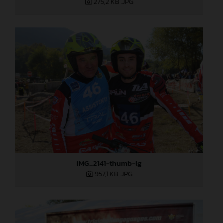
275,2 KB
.JPG
IMG_2141-thumb-lg
957,1 KB
.JPG