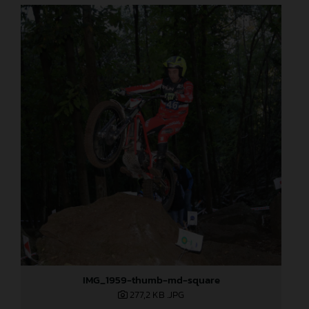
IMG_1959-thumb-md-square
277,2 KB
.JPG