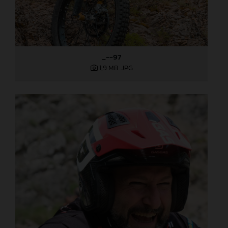
_--97
1,9 MB
.JPG