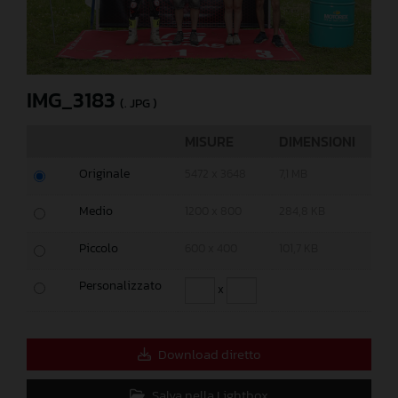
IMG_3183
(. JPG )
MISURE
DIMENSIONI
Originale
5472 x 3648
7,1 MB
Medio
1200 x 800
284,8 KB
Piccolo
600 x 400
101,7 KB
Personalizzato
x
Download diretto
Salva nella Lightbox