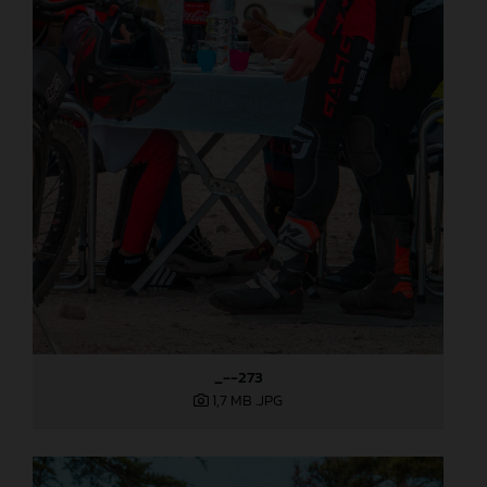
_--273
1,7 MB
.JPG