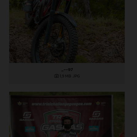
_--97
1,9 MB
.JPG