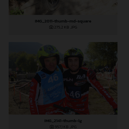
IMG_2011-thumb-md-square
275,2 KB
.JPG
IMG_2141-thumb-lg
957,1 KB
.JPG