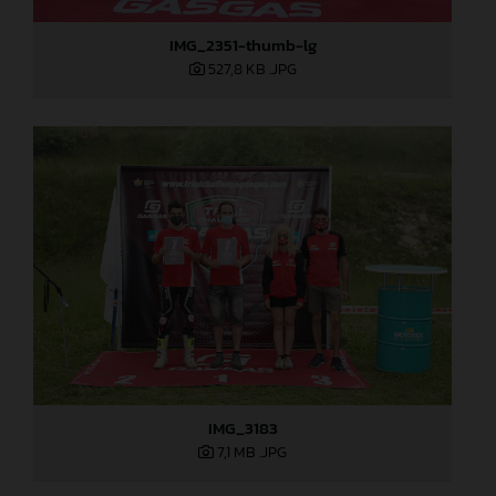
IMG_2351-thumb-lg
527,8 KB
.JPG
IMG_3183
7,1 MB
.JPG