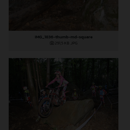
IMG_1836-thumb-md-square
291,5 KB
.JPG