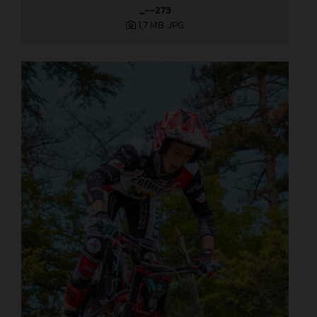
_--273
1,7 MB
.JPG