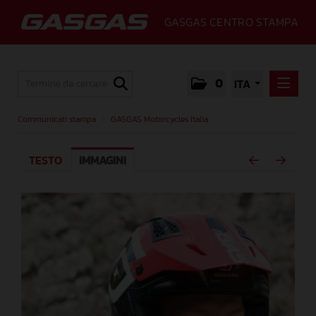
GASGAS CENTRO STAMPA
0
ITA
COMMUNICATI STAMPA
Communicati stampa
/
GASGAS Motorcycles Italia
GASGAS MOTORCYCLES ITALIA
TESTO
IMMAGINI
MEDIA
GALLERY
GASGAS
CONTATTI