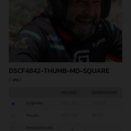
DSCF4842-THUMB-MD-SQUARE
(. JPG )
MISURE
DIMENSIONI
Originale
800 x 800
173,9 KB
Piccolo
600 x 600
96,1 KB
Personalizzato
x