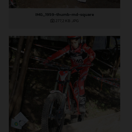
IMG_1959-thumb-md-square
277,2 KB
.JPG