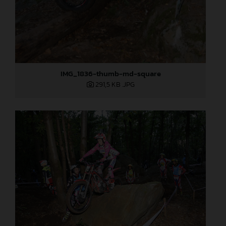
IMG_1836-thumb-md-square
291,5 KB
.JPG