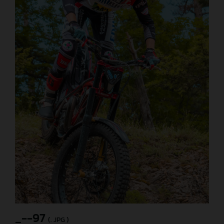
_--97
(. JPG )