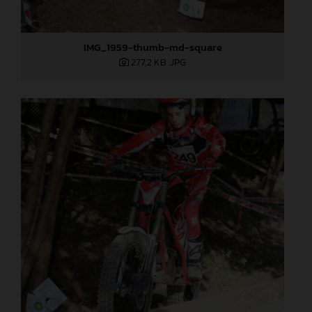
IMG_1959-thumb-md-square
277,2 KB
.JPG