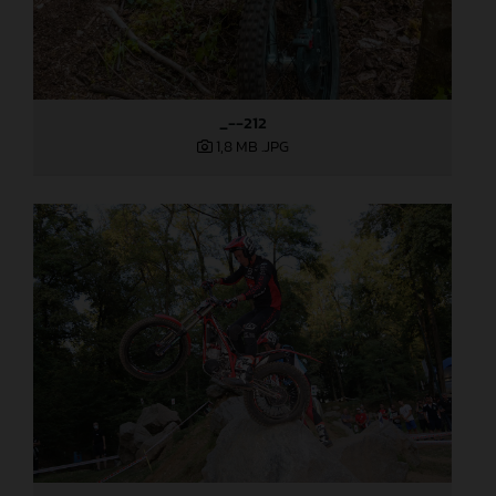
_--212
1,8 MB
.JPG