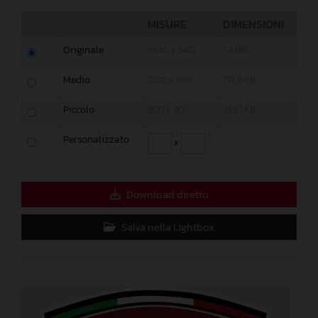
MISURE
DIMENSIONI
Originale
3648 x 5472
1,9 MB
Medio
1200 x 1801
713,9 KB
Piccolo
600 x 901
255,1 KB
Personalizzato
x
Download diretto
Salva nella Lightbox