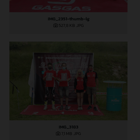
IMG_2351-thumb-lg
527,8 KB
.JPG
IMG_3183
7,1 MB
.JPG