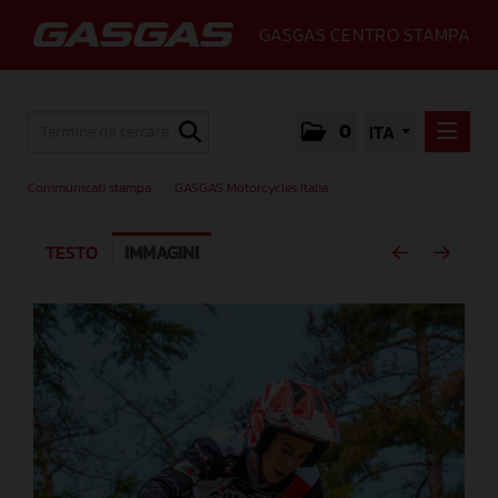
GASGAS CENTRO STAMPA
0
ITA
COMMUNICATI STAMPA
Communicati stampa
/
GASGAS Motorcycles Italia
GASGAS MOTORCYCLES ITALIA
TESTO
IMMAGINI
MEDIA
GALLERY
GASGAS
CONTATTI