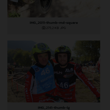
IMG_2011-thumb-md-square
275,2 KB
.JPG
IMG_2141-thumb-lg