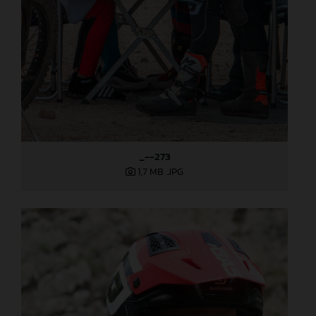
_--273
1,7 MB
.JPG