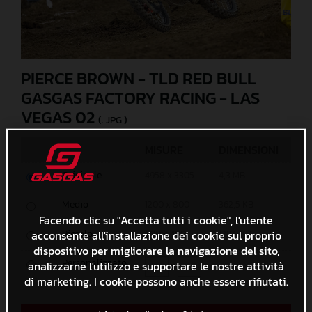
PIERCE BROWN - TLD RED BULL
GASGAS FACTORY RACING - LAS
VEGAS 02
(. JPG )
MISURE
DIMENSIONI
Originale
4958 x 3305
4,3 MB
Medio
1200 x 800
362,5 KB
Facendo clic su "Accetta tutti i cookie", l'utente
Piccolo
acconsente all'installazione dei cookie sul proprio
600 x 400
129,5 KB
dispositivo per migliorare la navigazione del sito,
Personalizzato
analizzarne l'utilizzo e supportare le nostre attività
x
di marketing. I cookie possono anche essere rifiutati.