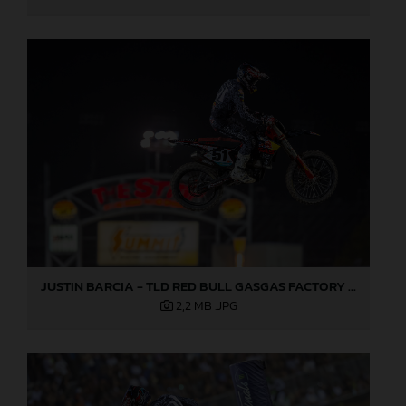
JUSTIN BARCIA - TLD RED BULL GASGAS FACTORY RACING - LAS VEGAS 02
2,2 MB
.JPG