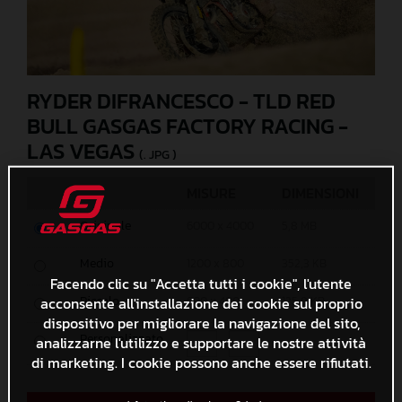
RYDER DIFRANCESCO - TLD RED
BULL GASGAS FACTORY RACING -
LAS VEGAS
(. JPG )
MISURE
DIMENSIONI
Originale
6000 x 4000
5,8 MB
Medio
1200 x 800
352,3 KB
Facendo clic su "Accetta tutti i cookie", l'utente
Piccolo
acconsente all'installazione dei cookie sul proprio
600 x 400
125,8 KB
dispositivo per migliorare la navigazione del sito,
Personalizzato
analizzarne l'utilizzo e supportare le nostre attività
x
di marketing. I cookie possono anche essere rifiutati.