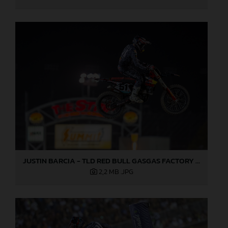
JUSTIN BARCIA - TLD RED BULL GASGAS FACTORY RACING - LAS VEGAS 02
2,2 MB
.JPG