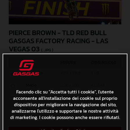
PIERCE BROWN - TLD RED BULL
GASGAS FACTORY RACING - LAS
VEGAS 03
(. JPG )
MISURE
DIMENSIONI
Originale
4958 x 3305
3 MB
Medio
1200 x 800
437,6 KB
Facendo clic su "Accetta tutti i cookie", l'utente
Piccolo
acconsente all'installazione dei cookie sul proprio
600 x 400
156,3 KB
dispositivo per migliorare la navigazione del sito,
Personalizzato
analizzarne l'utilizzo e supportare le nostre attività
x
di marketing. I cookie possono anche essere rifiutati.